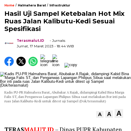
/
/
Home
Halmahera Barat
Infrastruktur
Hasil Uji Sampel Ketebalan Hot Mix
Ruas Jalan Kalibutu-Kedi Sesuai
Spesifikasi
Terasmalut.ID
- Jurnalis
Jumat, 17 Maret 2023
- 18:44 WIB
Kadis PU-PR Halmahera Barat, Abubakar A Rajak, didampingi Kabid Bina Marga
Falis ST, dan Penganwas Lapangan Philipus Sibua saat melakukan Bor inti pada
ruas Jalan Kalibutu-Kedi untuk ditest uji Sampel (Dok/terasmalut)
A
A
A
TERAS
MALUT.ID
– Dinas PUPR Kabupaten