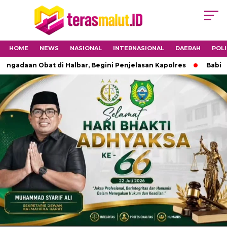
HOME
NEWS
NASIONAL
INTERNASIONAL
DAERAH
POLI
an Obat di Halbar, Begini Penjelasan Kapolres
Babinsa 150