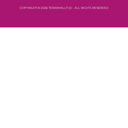
COPYRIGHT © 2026 TERASMALUT.ID - ALL RIGHTS RESERVED