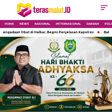
HOME
NEWS
NASIONAL
INTERNASIONAL
DAERAH
POLI
daan Obat di Halbar, Begini Penjelasan Kapolres
Babinsa 