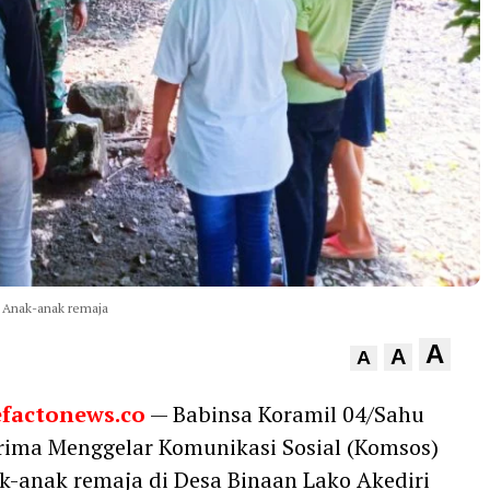
 Anak-anak remaja
A
A
A
efactonews.co
— Babinsa Koramil 04/Sahu
ima Menggelar Komunikasi Sosial (Komsos)
-anak remaja di Desa Binaan Lako Akediri