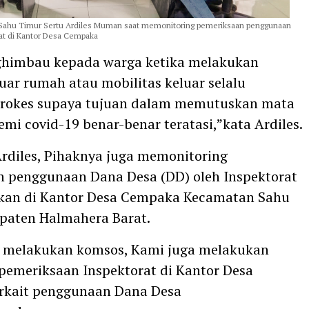
Sahu Timur Sertu Ardiles Muman saat memonitoring pemeriksaan penggunaan
at di Kantor Desa Cempaka
himbau kepada warga ketika melakukan
luar rumah atau mobilitas keluar selalu
prokes supaya tujuan dalam memutuskan mata
emi covid-19 benar-benar teratasi,”kata Ardiles.
rdiles, Pihaknya juga memonitoring
 penggunaan Dana Desa (DD) oleh Inspektorat
ukan di Kantor Desa Cempaka Kecamatan Sahu
paten Halmahera Barat.
in melakukan komsos, Kami juga melakukan
pemeriksaan Inspektorat di Kantor Desa
rkait penggunaan Dana Desa