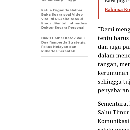
Baca Juga :
Babinsa Ko
Ketua Organda Halbar
Buka Suara soal Video
Viral di RS Jailolo: Akui
Emosi, Bantah Intimidasi
“Demi mengh
Dokter Secara Personal
tentu haru
DPRD Halbar Ketok Palu
Dua Ranperda Strategis,
dan juga p
Fokus Nelayan dan
Pilkades Serentak
dalam mene
tangan, mem
kerumunan s
sehingga t
penyebaran 
Sementara,
Sahu Timur
Komunikasi 
selalu meng