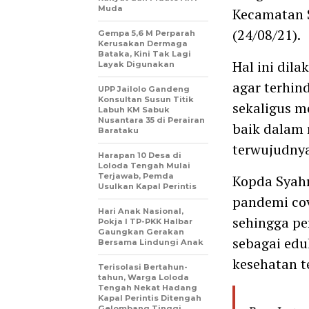
Muda
Kecamatan 
(24/08/21).
Gempa 5,6 M Perparah
Kerusakan Dermaga
Bataka, Kini Tak Lagi
Hal ini dil
Layak Digunakan
agar terhin
UPP Jailolo Gandeng
Konsultan Susun Titik
sekaligus m
Labuh KM Sabuk
Nusantara 35 di Perairan
baik dalam 
Barataku
terwujudny
Harapan 10 Desa di
Loloda Tengah Mulai
Terjawab, Pemda
Kopda Syah
Usulkan Kapal Perintis
pandemi co
Hari Anak Nasional,
sehingga pe
Pokja I TP-PKK Halbar
Gaungkan Gerakan
sebagai edu
Bersama Lindungi Anak
kesehatan t
Terisolasi Bertahun-
tahun, Warga Loloda
Tengah Nekat Hadang
Kapal Perintis Ditengah
Gelombang Tinggi