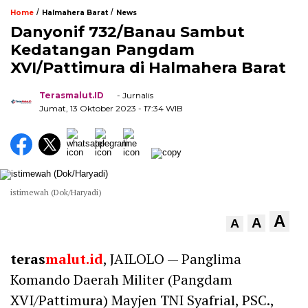
/
/
Home
Halmahera Barat
News
Danyonif 732/Banau Sambut
Kedatangan Pangdam
XVI/Pattimura di Halmahera Barat
Terasmalut.ID
- Jurnalis
Jumat, 13 Oktober 2023
- 17:34 WIB
istimewah (Dok/Haryadi)
A
A
A
teras
malut.id
, JAILOLO — Panglima
Komando Daerah Militer (Pangdam
XVI/Pattimura) Mayjen TNI Syafrial, PSC.,