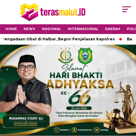
HOME
NEWS
NASIONAL
INTERNASIONAL
DAERAH
POLI
aan Obat di Halbar, Begini Penjelasan Kapolres
Babinsa 15