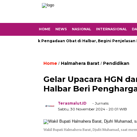
HOME
NEWS
NASIONAL
INTERNASIONAL
DA
g Proyek Pengadaan Obat di Halbar, Begini Penjelasan Kapolre
Home
Halmahera Barat
Pendidikan
/
/
Gelar Upacara HGN da
Halbar Beri Pengharga
Terasmalut.ID
- Jurnalis
Sabtu, 30 November 2024
- 20:01 WIB
Wakil Bupati Halmahera Barat, Djufri Muhamad, saat m