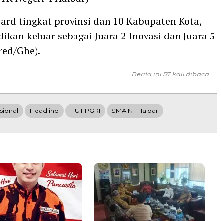
ard tingkat provinsi dan 10 Kabupaten Kota,
dikan keluar sebagai Juara 2 Inovasi dan Juara 5
red/Ghe).
Berita ini 57 kali dibaca
sional
Headline
HUT PGRI
SMA N I Halbar