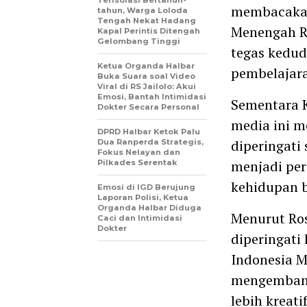
Terisolasi Bertahun-
membacakan
tahun, Warga Loloda
Tengah Nekat Hadang
Menengah R
Kapal Perintis Ditengah
Gelombang Tinggi
tegas kedud
Ketua Organda Halbar
pembelajar
Buka Suara soal Video
Viral di RS Jailolo: Akui
Emosi, Bantah Intimidasi
Sementara K
Dokter Secara Personal
media ini m
DPRD Halbar Ketok Palu
diperingati
Dua Ranperda Strategis,
Fokus Nelayan dan
menjadi per
Pilkades Serentak
kehidupan 
Emosi di IGD Berujung
Laporan Polisi, Ketua
Organda Halbar Diduga
Menurut Ros
Caci dan Intimidasi
Dokter
diperingati 
Indonesia M
mengembang
lebih kreat