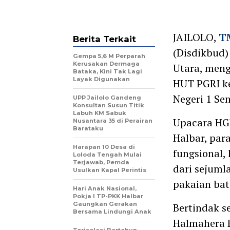
JAILOLO,
T
Berita Terkait
(Disdikbud)
Gempa 5,6 M Perparah
Kerusakan Dermaga
Utara, meng
Bataka, Kini Tak Lagi
Layak Digunakan
HUT PGRI k
Negeri 1 Sen
UPP Jailolo Gandeng
Konsultan Susun Titik
Labuh KM Sabuk
Upacara HGN
Nusantara 35 di Perairan
Barataku
Halbar, par
Harapan 10 Desa di
fungsional,
Loloda Tengah Mulai
Terjawab, Pemda
dari sejum
Usulkan Kapal Perintis
pakaian bat
Hari Anak Nasional,
Pokja I TP-PKK Halbar
Gaungkan Gerakan
Bertindak s
Bersama Lindungi Anak
Halmahera 