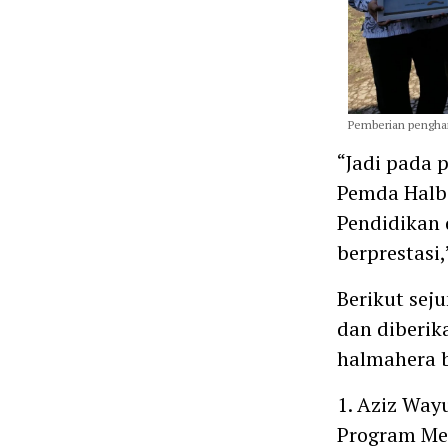
Pemberian pengharg
“Jadi pada 
Pemda Halb
Pendidikan
berprestasi
Berikut sej
dan diberik
halmahera b
1. Aziz Wayu
Program Me