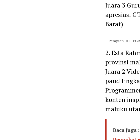
Juara 3 Gur
apresiasi G
Barat)
Perayaan HUT PGRI
2. Esta Rahm
provinsi ma
Juara 2 Vide
paud tingka
Programmer 
konten insp
maluku utar
Baca Juga :
Pengobatan