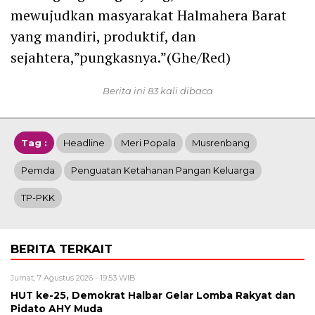
mewujudkan masyarakat Halmahera Barat
yang mandiri, produktif, dan
sejahtera,”pungkasnya.”(Ghe/Red)
Berita ini 83 kali dibaca
Tag :
Headline
Meri Popala
Musrenbang
Pemda
Penguatan Ketahanan Pangan Keluarga
TP-PKK
BERITA TERKAIT
Jumat, 7 Agustus 2026 - 19:53 WIB
HUT ke-25, Demokrat Halbar Gelar Lomba Rakyat dan
Pidato AHY Muda