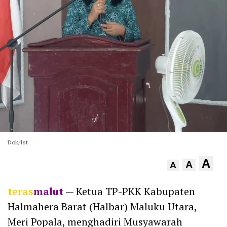
Dok/Ist
A
A
A
teras
malut
— Ketua TP-PKK Kabupaten
Halmahera Barat (Halbar) Maluku Utara,
Meri Popala, menghadiri Musyawarah