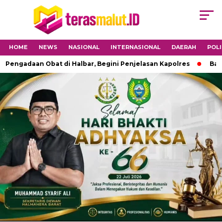
HOME
NEWS
NASIONAL
INTERNASIONAL
DAERAH
POLI
adaan Obat di Halbar, Begini Penjelasan Kapolres
Babinsa