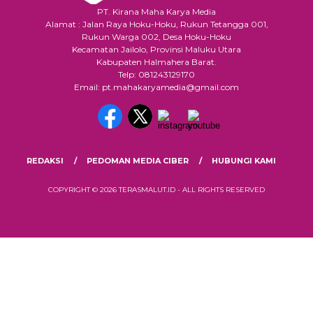
PT. Kirana Maha Karya Media
Alamat : Jalan Raya Hoku-Hoku, Rukun Tetangga 001,
Rukun Warga 002, Desa Hoku-Hoku
Kecamatan Jailolo, Provinsi Maluku Utara
Kabupaten Halmahera Barat.
Telp: 081243129170
Email: pt.mahakaryamedia@gmail.com
REDAKSI
PEDOMAN MEDIA CIBER
HUBUNGI KAMI
COPYRIGHT © 2026 TERASMALUT.ID - ALL RIGHTS RESERVED