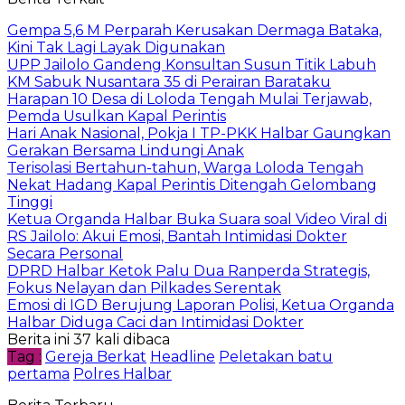
Gempa 5,6 M Perparah Kerusakan Dermaga Bataka,
Kini Tak Lagi Layak Digunakan
UPP Jailolo Gandeng Konsultan Susun Titik Labuh
KM Sabuk Nusantara 35 di Perairan Barataku
Harapan 10 Desa di Loloda Tengah Mulai Terjawab,
Pemda Usulkan Kapal Perintis
Hari Anak Nasional, Pokja I TP-PKK Halbar Gaungkan
Gerakan Bersama Lindungi Anak
Terisolasi Bertahun-tahun, Warga Loloda Tengah
Nekat Hadang Kapal Perintis Ditengah Gelombang
Tinggi
Ketua Organda Halbar Buka Suara soal Video Viral di
RS Jailolo: Akui Emosi, Bantah Intimidasi Dokter
Secara Personal
DPRD Halbar Ketok Palu Dua Ranperda Strategis,
Fokus Nelayan dan Pilkades Serentak
Emosi di IGD Berujung Laporan Polisi, Ketua Organda
Halbar Diduga Caci dan Intimidasi Dokter
Berita ini 37 kali dibaca
Tag :
Gereja Berkat
Headline
Peletakan batu
pertama
Polres Halbar