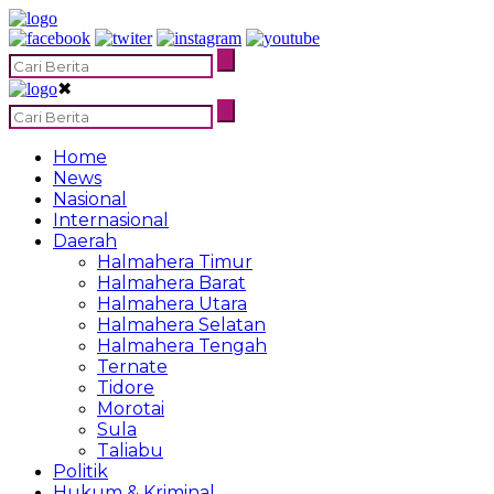
✖
Home
News
Nasional
Internasional
Daerah
Halmahera Timur
Halmahera Barat
Halmahera Utara
Halmahera Selatan
Halmahera Tengah
Ternate
Tidore
Morotai
Sula
Taliabu
Politik
Hukum & Kriminal