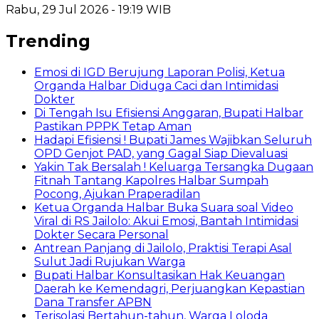
Rabu, 29 Jul 2026 - 19:19 WIB
Trending
Emosi di IGD Berujung Laporan Polisi, Ketua
Organda Halbar Diduga Caci dan Intimidasi
Dokter
Di Tengah Isu Efisiensi Anggaran, Bupati Halbar
Pastikan PPPK Tetap Aman
Hadapi Efisiensi ! Bupati James Wajibkan Seluruh
OPD Genjot PAD, yang Gagal Siap Dievaluasi
Yakin Tak Bersalah ! Keluarga Tersangka Dugaan
Fitnah Tantang Kapolres Halbar Sumpah
Pocong, Ajukan Praperadilan
Ketua Organda Halbar Buka Suara soal Video
Viral di RS Jailolo: Akui Emosi, Bantah Intimidasi
Dokter Secara Personal
Antrean Panjang di Jailolo, Praktisi Terapi Asal
Sulut Jadi Rujukan Warga
Bupati Halbar Konsultasikan Hak Keuangan
Daerah ke Kemendagri, Perjuangkan Kepastian
Dana Transfer APBN
Terisolasi Bertahun-tahun, Warga Loloda