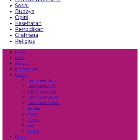
Sosial
Budaya
Opini
Kesehatan
Pendidikan
Olahraga
Religius
Home
News
Nasional
Internasional
Daerah
Halmahera Timur
Halmahera Barat
Halmahera Utara
Halmahera Selatan
Halmahera Tengah
Ternate
Tidore
Morotai
Sula
Taliabu
Politik