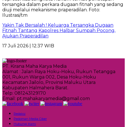
Yakin Tak Bersalah ! Keluarga Tersangka Dugaan
Fitnah Tantang Kapolres Halbar Sumpah Pocong,
Ajukan Praperadilan
17 Juli 2026 | 12:37 WIB
PT. Kirana Maha Karya Media
Alamat : Jalan Raya Hoku-Hoku, Rukun Tetangga
001, Rukun Warga 002, Desa Hoku-Hoku
Kecamatan Jailolo, Provinsi Maluku Utara
Kabupaten Halmahera Barat.
Telp: 081243129170
Email: pt.mahakaryamedia@gmail.com
Redaksi
Pedoman Media Ciber
Hubungi Kami