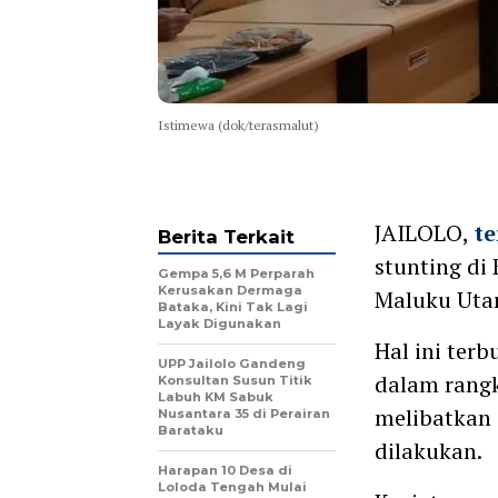
Istimewa (dok/terasmalut)
JAILOLO,
te
Berita Terkait
stunting di
Gempa 5,6 M Perparah
Kerusakan Dermaga
Maluku Utar
Bataka, Kini Tak Lagi
Layak Digunakan
Hal ini terb
UPP Jailolo Gandeng
dalam rang
Konsultan Susun Titik
Labuh KM Sabuk
melibatkan 
Nusantara 35 di Perairan
Barataku
dilakukan.
Harapan 10 Desa di
Loloda Tengah Mulai