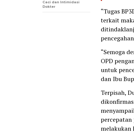
Caci dan Intimidasi
Dokter
“Tugas BP3
terkait mak
ditindaklan
pencegahan 
“Semoga den
OPD pengam
untuk penc
dan Ibu Bup
Terpisah, D
dikonfirmasi
menyampaik
percepatan 
melakukan k