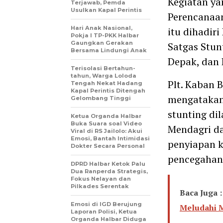
Kegiatan ya
Terjawab, Pemda
Usulkan Kapal Perintis
Perencanaa
Hari Anak Nasional,
itu dihadir
Pokja I TP-PKK Halbar
Gaungkan Gerakan
Satgas Stun
Bersama Lindungi Anak
Depak, dan
Terisolasi Bertahun-
tahun, Warga Loloda
Plt. Kaban 
Tengah Nekat Hadang
Kapal Perintis Ditengah
mengatakan,
Gelombang Tinggi
stunting di
Ketua Organda Halbar
Buka Suara soal Video
Mendagri d
Viral di RS Jailolo: Akui
Emosi, Bantah Intimidasi
penyiapan k
Dokter Secara Personal
pencegahan 
DPRD Halbar Ketok Palu
Dua Ranperda Strategis,
Fokus Nelayan dan
Pilkades Serentak
Baca Juga :
Emosi di IGD Berujung
Meludahi M
Laporan Polisi, Ketua
Organda Halbar Diduga