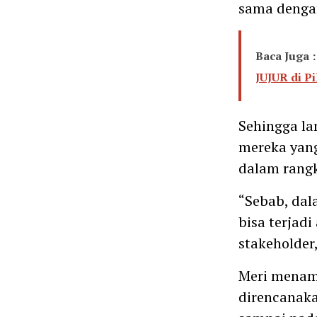
sama denga
Baca Juga :
JUJUR di P
Sehingga la
mereka yang
dalam rangk
“Sebab, dal
bisa terjad
stakeholder
Meri menamb
direncanak