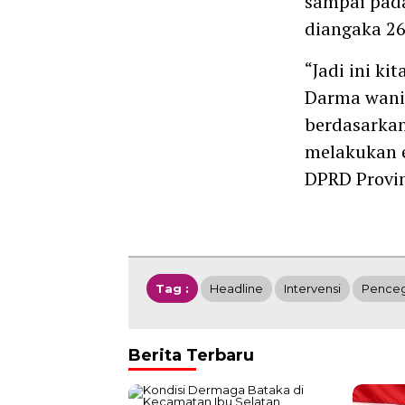
sampai pada
diangaka 26
“Jadi ini k
Darma wani
berdasarkan
melakukan e
DPRD Provins
Tag :
Headline
Intervensi
Pence
Berita Terbaru