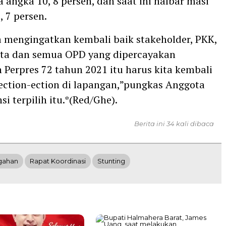
 angka 10, 8 persen, dan saat ini halbar masi
, 7 persen.
ita mengingatkan kembali baik stakeholder, PKK,
ta dan semua OPD yang dipercayakan
 Perpres 72 tahun 2021 itu harus kita kembali
ction-ection di lapangan,”pungkas Anggota
i terpilih itu.*(Red/Ghe).
Berita ini 34 kali dibaca
gahan
Rapat Koordinasi
Stunting