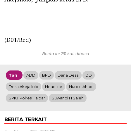
(D01/Red)
Berita ini 251 kali dibaca
Tag :
ADD
BPD
Dana Desa
DD
Desa Akejailolo
Headline
Nurdin Ahadi
SPKT Polres Halbar
Suwandi H Saleh
BERITA TERKAIT