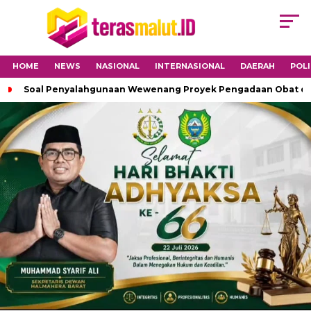
HOME
NEWS
NASIONAL
INTERNASIONAL
DAERAH
POLI
Soal Penyalahgunaan Wewenang Proyek Pengadaan Obat di H