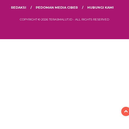
REDAKSI
PEDOMAN MEDIA CIBER
HUBUNGI KAMI
COPYRIGHT © 2026 TERASMALUT.ID - ALL RIGHTS RESERVED