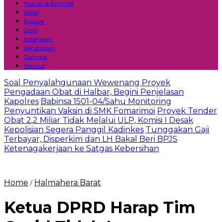
Hukum & Kriminal
Sosial
Budaya
Opini
Kesehatan
Pendidikan
Olahraga
Religius
Soal Penyalahgunaan Wewenang Proyek
Pengadaan Obat di Halbar, Begini Penjelasan
Kapolres
Babinsa 1501-04/Sahu Monitoring
Penyuntikan Vaksin di SMK Fomarimoi
Proyek Tender
Obat 2,2 Miliar Tidak Melalui ULP, Komisi I Desak
Kepolisian Segera Panggil Kadinkes
Tunggakan Gaji
Terbayar, Disperkim dan LH Bakal Beri BPJS
Ketenagakerjaan ke Satgas Kebersihan
Home
Halmahera Barat
/
Ketua DPRD Harap Tim