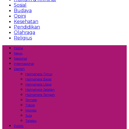
Sosial
Budaya
Opini
Kesehatan
Pendidikan
Olahraga
Religius
Home
News
Nasional
Internasional
Daerah
Halmahera Timur
Halmahera Barat
Halmahera Utara
Halmahera Selatan
Halmahera Tengah
Ternate
Tidore
Morotai
Sula
Taliabu
Politik