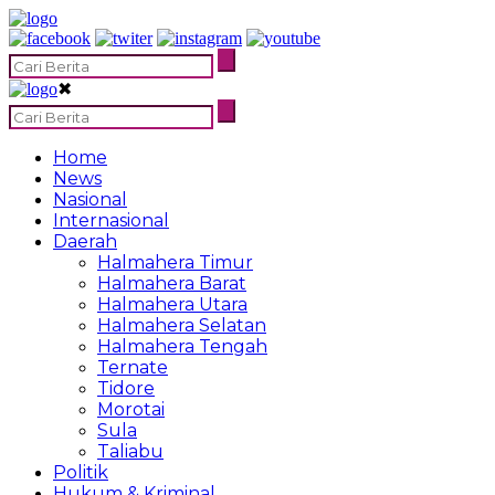
✖
Home
News
Nasional
Internasional
Daerah
Halmahera Timur
Halmahera Barat
Halmahera Utara
Halmahera Selatan
Halmahera Tengah
Ternate
Tidore
Morotai
Sula
Taliabu
Politik
Hukum & Kriminal