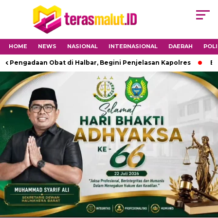
HOME
NEWS
NASIONAL
INTERNASIONAL
DAERAH
POLI
adaan Obat di Halbar, Begini Penjelasan Kapolres
Babinsa