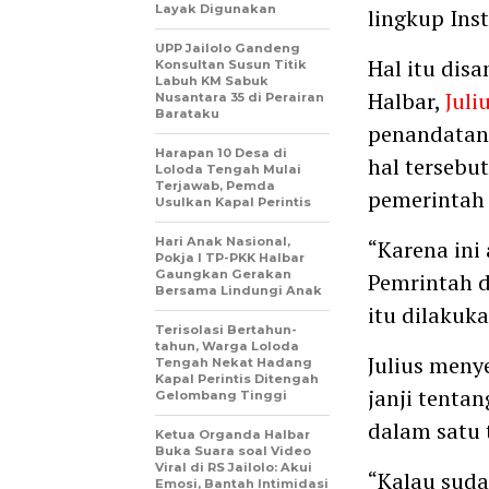
Layak Digunakan
lingkup Inst
UPP Jailolo Gandeng
Hal itu dis
Konsultan Susun Titik
Labuh KM Sabuk
Halbar,
Juli
Nusantara 35 di Perairan
Barataku
penandatang
Harapan 10 Desa di
hal tersebu
Loloda Tengah Mulai
Terjawab, Pemda
pemerintah 
Usulkan Kapal Perintis
Hari Anak Nasional,
“Karena ini
Pokja I TP-PKK Halbar
Gaungkan Gerakan
Pemrintah d
Bersama Lindungi Anak
itu dilakuk
Terisolasi Bertahun-
tahun, Warga Loloda
Julius meny
Tengah Nekat Hadang
Kapal Perintis Ditengah
janji tenta
Gelombang Tinggi
dalam satu 
Ketua Organda Halbar
Buka Suara soal Video
Viral di RS Jailolo: Akui
“Kalau sudah
Emosi, Bantah Intimidasi