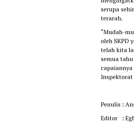
mengingatka
serupa sehi
terarah.
“Mudah-muda
oleh SKPD 
telah kita l
semua tahu
capaiannya 
Inspektorat
Penulis : An
Editor : Eg