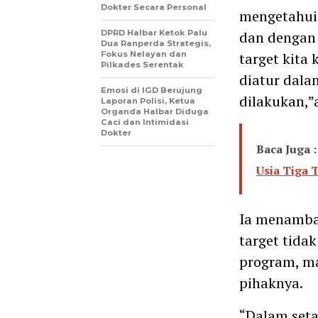
Dokter Secara Personal
mengetahui 
DPRD Halbar Ketok Palu
dan dengan 
Dua Ranperda Strategis,
Fokus Nelayan dan
target kita
Pilkades Serentak
diatur dala
Emosi di IGD Berujung
dilakukan,
Laporan Polisi, Ketua
Organda Halbar Diduga
Caci dan Intimidasi
Dokter
Baca Juga :
Usia Tiga 
Ia menamba
target tida
program, m
pihaknya.
“Dalam seta