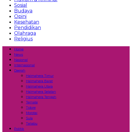
Sosial
Budaya
Opini
Kesehatan
Pendidikan
Olahraga
Religius
Home
News
Nasional
Internasional
Daerah
Halmahera Timur
Halmahera Barat
Halmahera Utara
Halmahera Selatan
Halmahera Tengah
Ternate
Tidore
Morotai
Sula
Taliabu
Politik