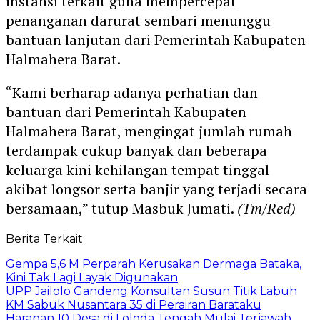
instansi terkait guna mempercepat
penanganan darurat sembari menunggu
bantuan lanjutan dari Pemerintah Kabupaten
Halmahera Barat.
“Kami berharap adanya perhatian dan
bantuan dari Pemerintah Kabupaten
Halmahera Barat, mengingat jumlah rumah
terdampak cukup banyak dan beberapa
keluarga kini kehilangan tempat tinggal
akibat longsor serta banjir yang terjadi secara
bersamaan,” tutup Masbuk Jumati.
(Tm/Red)
Berita Terkait
Gempa 5,6 M Perparah Kerusakan Dermaga Bataka,
Kini Tak Lagi Layak Digunakan
UPP Jailolo Gandeng Konsultan Susun Titik Labuh
KM Sabuk Nusantara 35 di Perairan Barataku
Harapan 10 Desa di Loloda Tengah Mulai Terjawab,