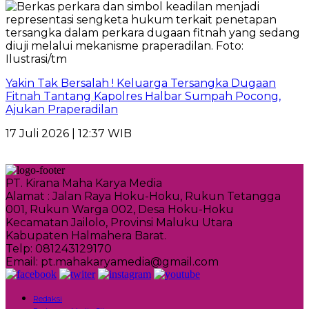
Yakin Tak Bersalah ! Keluarga Tersangka Dugaan
Fitnah Tantang Kapolres Halbar Sumpah Pocong,
Ajukan Praperadilan
17 Juli 2026 | 12:37 WIB
PT. Kirana Maha Karya Media
Alamat : Jalan Raya Hoku-Hoku, Rukun Tetangga
001, Rukun Warga 002, Desa Hoku-Hoku
Kecamatan Jailolo, Provinsi Maluku Utara
Kabupaten Halmahera Barat.
Telp: 081243129170
Email: pt.mahakaryamedia@gmail.com
Redaksi