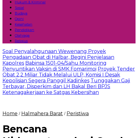
Hukum & Kriminal
Sosial
Budaya
Opini
Kesehatan
Pendidikan
Olahraga
Religius
Soal Penyalahgunaan Wewenang Proyek
Pengadaan Obat di Halbar, Begini Penjelasan
Kapolres
Babinsa 1501-04/Sahu Monitoring
Penyuntikan Vaksin di SMK Fomarimoi
Proyek Tender
Obat 2,2 Miliar Tidak Melalui ULP, Komisi I Desak
Kepolisian Segera Panggil Kadinkes
Tunggakan Gaji
Terbayar, Disperkim dan LH Bakal Beri BPJS
Ketenagakerjaan ke Satgas Kebersihan
Home
Halmahera Barat
Peristiwa
/
/
Bencana