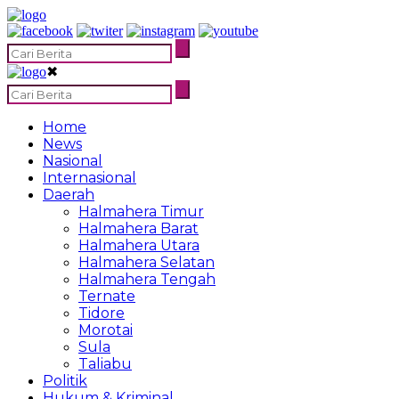
✖
Home
News
Nasional
Internasional
Daerah
Halmahera Timur
Halmahera Barat
Halmahera Utara
Halmahera Selatan
Halmahera Tengah
Ternate
Tidore
Morotai
Sula
Taliabu
Politik
Hukum & Kriminal