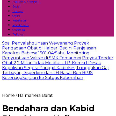
Hukum & Kriminal
Sosial
Budaya
Opini
Kesehatan
Pendidikan
Olahraga
Religius
Soal Penyalahgunaan Wewenang Proyek
Pengadaan Obat di Halbar, Begini Penjelasan
Kapolres
Babinsa 1501-04/Sahu Monitoring
Penyuntikan Vaksin di SMK Fomarimoi
Proyek Tender
Obat 2,2 Miliar Tidak Melalui ULP, Komisi I Desak
Kepolisian Segera Panggil Kadinkes
Tunggakan Gaji
Terbayar, Disperkim dan LH Bakal Beri BPJS
Ketenagakerjaan ke Satgas Kebersihan
Home
Halmahera Barat
/
Bendahara dan Kabid