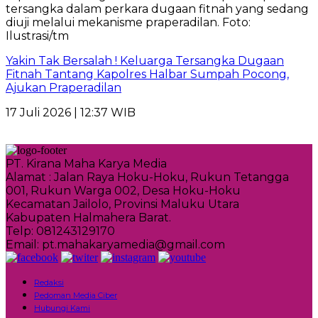
Yakin Tak Bersalah ! Keluarga Tersangka Dugaan
Fitnah Tantang Kapolres Halbar Sumpah Pocong,
Ajukan Praperadilan
17 Juli 2026 | 12:37 WIB
PT. Kirana Maha Karya Media
Alamat : Jalan Raya Hoku-Hoku, Rukun Tetangga
001, Rukun Warga 002, Desa Hoku-Hoku
Kecamatan Jailolo, Provinsi Maluku Utara
Kabupaten Halmahera Barat.
Telp: 081243129170
Email: pt.mahakaryamedia@gmail.com
Redaksi
Pedoman Media Ciber
Hubungi Kami