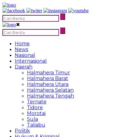
✖
Home
News
Nasional
Internasional
Daerah
Halmahera Timur
Halmahera Barat
Halmahera Utara
Halmahera Selatan
Halmahera Tengah
Ternate
Tidore
Morotai
Sula
Taliabu
Politik
Hukum & Kriminal