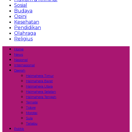
Sosial
Budaya
Opini
Kesehatan
Pendidikan
Olahraga
Religius
Home
News
Nasional
Internasional
Daerah
Halmahera Timur
Halmahera Barat
Halmahera Utara
Halmahera Selatan
Halmahera Tengah
Ternate
Tidore
Morotai
Sula
Taliabu
Politik