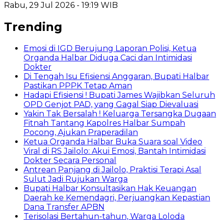
Rabu, 29 Jul 2026 - 19:19 WIB
Trending
Emosi di IGD Berujung Laporan Polisi, Ketua
Organda Halbar Diduga Caci dan Intimidasi
Dokter
Di Tengah Isu Efisiensi Anggaran, Bupati Halbar
Pastikan PPPK Tetap Aman
Hadapi Efisiensi ! Bupati James Wajibkan Seluruh
OPD Genjot PAD, yang Gagal Siap Dievaluasi
Yakin Tak Bersalah ! Keluarga Tersangka Dugaan
Fitnah Tantang Kapolres Halbar Sumpah
Pocong, Ajukan Praperadilan
Ketua Organda Halbar Buka Suara soal Video
Viral di RS Jailolo: Akui Emosi, Bantah Intimidasi
Dokter Secara Personal
Antrean Panjang di Jailolo, Praktisi Terapi Asal
Sulut Jadi Rujukan Warga
Bupati Halbar Konsultasikan Hak Keuangan
Daerah ke Kemendagri, Perjuangkan Kepastian
Dana Transfer APBN
Terisolasi Bertahun-tahun, Warga Loloda