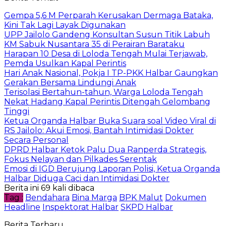
Gempa 5,6 M Perparah Kerusakan Dermaga Bataka,
Kini Tak Lagi Layak Digunakan
UPP Jailolo Gandeng Konsultan Susun Titik Labuh
KM Sabuk Nusantara 35 di Perairan Barataku
Harapan 10 Desa di Loloda Tengah Mulai Terjawab,
Pemda Usulkan Kapal Perintis
Hari Anak Nasional, Pokja I TP-PKK Halbar Gaungkan
Gerakan Bersama Lindungi Anak
Terisolasi Bertahun-tahun, Warga Loloda Tengah
Nekat Hadang Kapal Perintis Ditengah Gelombang
Tinggi
Ketua Organda Halbar Buka Suara soal Video Viral di
RS Jailolo: Akui Emosi, Bantah Intimidasi Dokter
Secara Personal
DPRD Halbar Ketok Palu Dua Ranperda Strategis,
Fokus Nelayan dan Pilkades Serentak
Emosi di IGD Berujung Laporan Polisi, Ketua Organda
Halbar Diduga Caci dan Intimidasi Dokter
Berita ini 69 kali dibaca
Tag :
Bendahara
Bina Marga
BPK Malut
Dokumen
Headline
Inspektorat Halbar
SKPD Halbar
Berita Terbaru