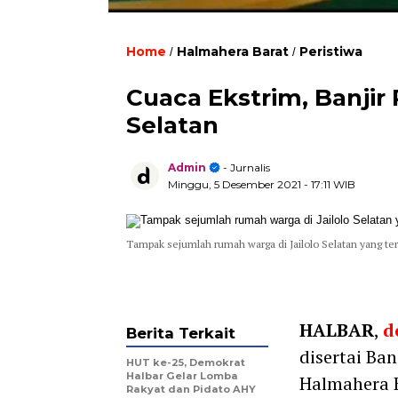
Home
Halmahera Barat
Peristiwa
/
/
Cuaca Ekstrim, Banjir 
Selatan
Admin
- Jurnalis
Minggu, 5 Desember 2021
- 17:11 WIB
Tampak sejumlah rumah warga di Jailolo Selatan yang te
HALBAR
,
d
Berita Terkait
disertai Ba
HUT ke-25, Demokrat
Halbar Gelar Lomba
Halmahera B
Rakyat dan Pidato AHY