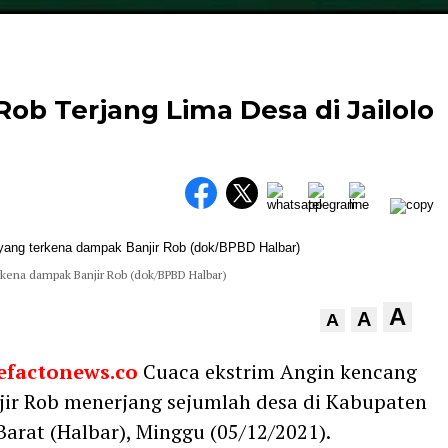
Rob Terjang Lima Desa di Jailolo
rkena dampak Banjir Rob (dok/BPBD Halbar)
A
A
A
efactonews.co
Cuaca ekstrim Angin kencang
njir Rob menerjang sejumlah desa di Kabupaten
arat (Halbar), Minggu (05/12/2021).