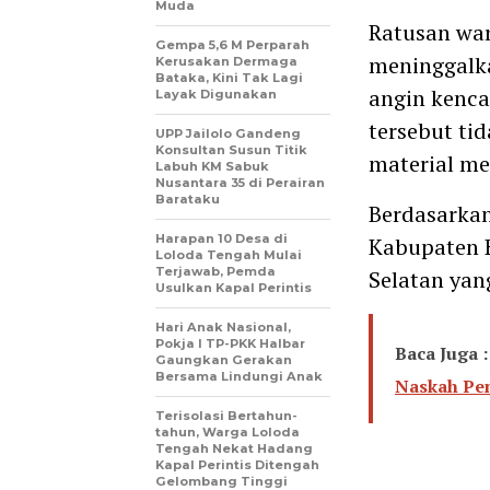
Muda
Ratusan wa
Gempa 5,6 M Perparah
meninggalka
Kerusakan Dermaga
Bataka, Kini Tak Lagi
angin kenca
Layak Digunakan
tersebut ti
UPP Jailolo Gandeng
Konsultan Susun Titik
material me
Labuh KM Sabuk
Nusantara 35 di Perairan
Barataku
Berdasarka
Harapan 10 Desa di
Kabupaten H
Loloda Tengah Mulai
Terjawab, Pemda
Selatan yan
Usulkan Kapal Perintis
Hari Anak Nasional,
Pokja I TP-PKK Halbar
Baca Juga :
Gaungkan Gerakan
Bersama Lindungi Anak
Naskah Pe
Terisolasi Bertahun-
tahun, Warga Loloda
Tengah Nekat Hadang
Kapal Perintis Ditengah
Gelombang Tinggi