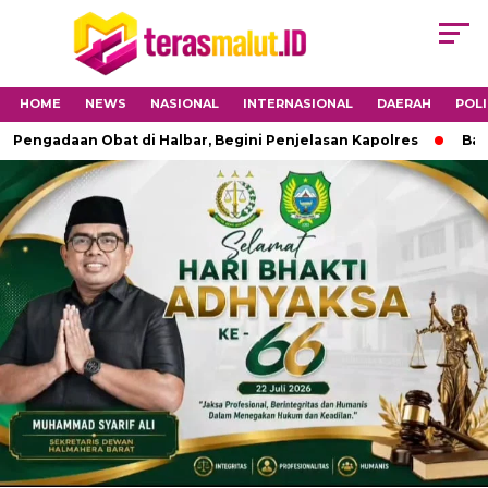
HOME
NEWS
NASIONAL
INTERNASIONAL
DAERAH
POLI
adaan Obat di Halbar, Begini Penjelasan Kapolres
Babinsa