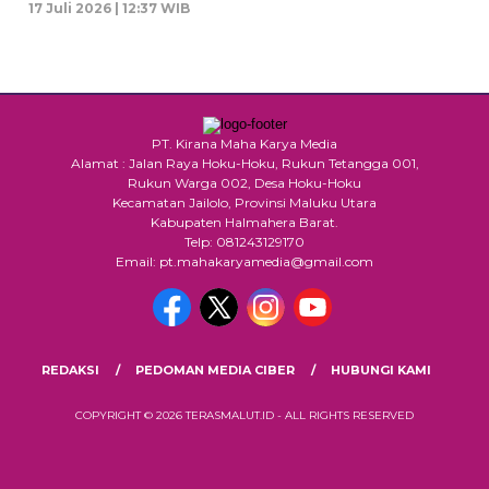
17 Juli 2026 | 12:37 WIB
PT. Kirana Maha Karya Media
Alamat : Jalan Raya Hoku-Hoku, Rukun Tetangga 001,
Rukun Warga 002, Desa Hoku-Hoku
Kecamatan Jailolo, Provinsi Maluku Utara
Kabupaten Halmahera Barat.
Telp: 081243129170
Email: pt.mahakaryamedia@gmail.com
REDAKSI
PEDOMAN MEDIA CIBER
HUBUNGI KAMI
COPYRIGHT © 2026 TERASMALUT.ID - ALL RIGHTS RESERVED