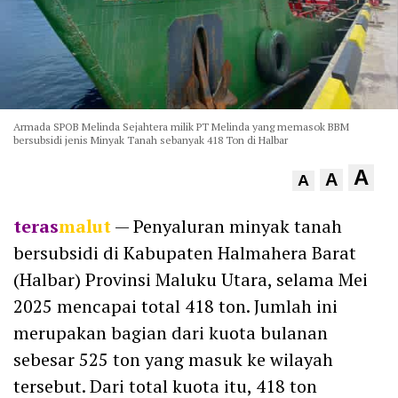
Armada SPOB Melinda Sejahtera milik PT Melinda yang memasok BBM
bersubsidi jenis Minyak Tanah sebanyak 418 Ton di Halbar
A
A
A
teras
malut
— Penyaluran minyak tanah
bersubsidi di Kabupaten Halmahera Barat
(Halbar) Provinsi Maluku Utara, selama Mei
2025 mencapai total 418 ton. Jumlah ini
merupakan bagian dari kuota bulanan
sebesar 525 ton yang masuk ke wilayah
tersebut. Dari total kuota itu, 418 ton