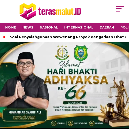
HOME
NEWS
NASIONAL
INTERNASIONAL
DAERAH
POLI
Soal Penyalahgunaan Wewenang Proyek Pengadaan Obat di H