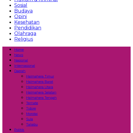
Sosial
Budaya
Opini
Kesehatan
Pendidikan
Olahraga
Religius
Home
News
Nasional
Internasional
Daerah
Halmahera Timur
Halmahera Barat
Halmahera Utara
Halmahera Selatan
Halmahera Tengah
Ternate
Tidore
Morotai
Sula
Taliabu
Politik