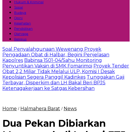
Hukum & Kriminal
Sosial
Budaya
Opini
Kesehatan
Pendidikan
Olahraga
Religius
Soal Penyalahgunaan Wewenang Proyek
Pengadaan Obat di Halbar, Begini Penjelasan
Kapolres
Babinsa 1501-04/Sahu Monitoring
Penyuntikan Vaksin di SMK Fomarimoi
Proyek Tender
Obat 2,2 Miliar Tidak Melalui ULP, Komisi I Desak
Kepolisian Segera Panggil Kadinkes
Tunggakan Gaji
Terbayar, Disperkim dan LH Bakal Beri BPJS
Ketenagakerjaan ke Satgas Kebersihan
Home
Halmahera Barat
News
/
/
Dua Pekan Dibiarkan