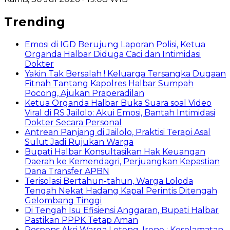
Trending
Emosi di IGD Berujung Laporan Polisi, Ketua
Organda Halbar Diduga Caci dan Intimidasi
Dokter
Yakin Tak Bersalah ! Keluarga Tersangka Dugaan
Fitnah Tantang Kapolres Halbar Sumpah
Pocong, Ajukan Praperadilan
Ketua Organda Halbar Buka Suara soal Video
Viral di RS Jailolo: Akui Emosi, Bantah Intimidasi
Dokter Secara Personal
Antrean Panjang di Jailolo, Praktisi Terapi Asal
Sulut Jadi Rujukan Warga
Bupati Halbar Konsultasikan Hak Keuangan
Daerah ke Kemendagri, Perjuangkan Kepastian
Dana Transfer APBN
Terisolasi Bertahun-tahun, Warga Loloda
Tengah Nekat Hadang Kapal Perintis Ditengah
Gelombang Tinggi
Di Tengah Isu Efisiensi Anggaran, Bupati Halbar
Pastikan PPPK Tetap Aman
Respons Aksi Warga Loteng, Irene : Keselamatan