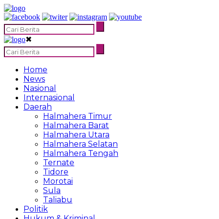
✖
Home
News
Nasional
Internasional
Daerah
Halmahera Timur
Halmahera Barat
Halmahera Utara
Halmahera Selatan
Halmahera Tengah
Ternate
Tidore
Morotai
Sula
Taliabu
Politik
Hukum & Kriminal