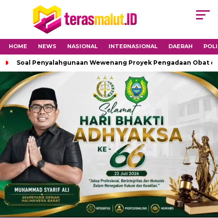
HOME
NEWS
NASIONAL
INTERNASIONAL
DAERAH
POLI
Soal Penyalahgunaan Wewenang Proyek Pengadaan Obat di H