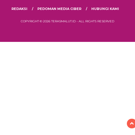
REDAKSI
PEDOMAN MEDIA CIBER
HUBUNGI KAMI
COPYRIGHT © 2026 TERASMALUT.ID - ALL RIGHTS RESERVED