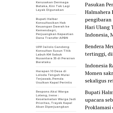
Kerusakan Dermaga
Pasukan Pen
Bataka, Kini Tak Lagi
Layak Digunakan
Halmahera B
pengibaran 
Bupati Halbar
Konsultasikan Hak
Hari Ulang 
Keuangan Daerah ke
Kemendagri,
Indonesia, 
Perjuangkan Kepastian
Dana Transfer APBN
Bendera Mer
UPP Jailolo Gandeng
Konsultan Susun Titik
tertinggi, d
Labuh KM Sabuk
Nusantara 35 di Perairan
Barataku
Indonesia R
Harapan 10 Desa di
Momen sakr
Loloda Tengah Mulai
Terjawab, Pemda
sekaligus r
Usulkan Kapal Perintis
Bupati Hal
Respons Aksi Warga
Loteng, Irene :
upacara seb
Keselamatan Warga Jadi
Prioritas, Trayek Kapal
Proklamasi 
Akan Diperjuangkan