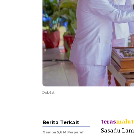
Dok/Ist
teras
malut
Berita Terkait
Sasadu Lamo
Gempa 5,6 M Perparah