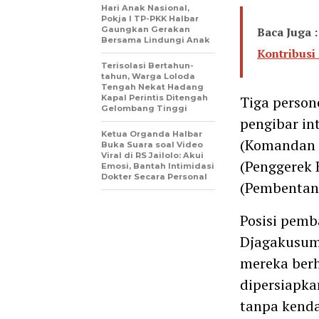
Hari Anak Nasional,
Pokja I TP-PKK Halbar
Gaungkan Gerakan
Baca Juga :
Bersama Lindungi Anak
Kontribusi
Terisolasi Bertahun-
tahun, Warga Loloda
Tengah Nekat Hadang
Kapal Perintis Ditengah
Tiga person
Gelombang Tinggi
pengibar in
Ketua Organda Halbar
(Komandan 
Buka Suara soal Video
Viral di RS Jailolo: Akui
(Penggerek 
Emosi, Bantah Intimidasi
Dokter Secara Personal
(Pembentan
Posisi pemb
Djagakusuma
mereka berh
dipersiapka
tanpa kenda