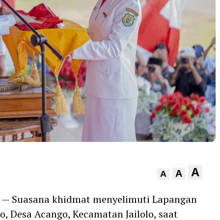
A
A
A
— Suasana khidmat menyelimuti Lapangan
, Desa Acango, Kecamatan Jailolo, saat