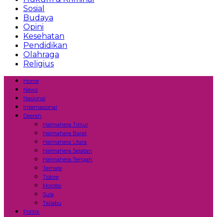
Sosial
Budaya
Opini
Kesehatan
Pendidikan
Olahraga
Religius
Home
News
Nasional
Internasional
Daerah
Halmahera Timur
Halmahera Barat
Halmahera Utara
Halmahera Selatan
Halmahera Tengah
Ternate
Tidore
Morotai
Sula
Taliabu
Politik