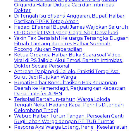
Organda Halbar Diduga Caci dan Intimidasi
Dokter
Di Tengah Isu Efisiensi Anggaran, Bupati Halbar
Pastikan PPPK Tetap Aman
Hadapi Efisiensi ! Bupati James Wajibkan Seluruh
OPD Genjot PAD, yang Gagal Siap Dievaluasi
Yakin Tak Bersalah ! Keluarga Tersangka Dugaan
Fitnah Tantang Kapolres Halbar Sumpah
Pocong, Ajukan Praperadilan
Ketua Organda Halbar Buka Suara soal Video
Viral di RS Jailolo: Akui Emosi, Bantah Intimidasi
Dokter Secara Personal
Antrean Panjang di Jailolo, Praktisi Terapi Asal
Sulut Jadi Rujukan Warga
Bupati Halbar Konsultasikan Hak Keuangan
Daerah ke Kemendagri, Perjuangkan Kepastian
Dana Transfer APBN
Terisolasi Bertahun-tahun, Warga Loloda
Tengah Nekat Hadang Kapal Perintis Ditengah
Gelombang Tinggi
Wabup Halbar Turun Tangan, Persoalan Ganti
Rugi Lahan Warga dengan PT TUB Tuntas
Respons Aksi Warga Loteng, Irene : Keselamatan