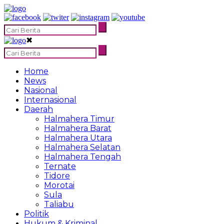
✖
Home
News
Nasional
Internasional
Daerah
Halmahera Timur
Halmahera Barat
Halmahera Utara
Halmahera Selatan
Halmahera Tengah
Ternate
Tidore
Morotai
Sula
Taliabu
Politik
Hukum & Kriminal