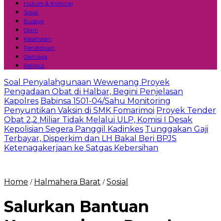
Hukum & Kriminal
Sosial
Budaya
Opini
Kesehatan
Pendidikan
Olahraga
Religius
Soal Penyalahgunaan Wewenang Proyek
Pengadaan Obat di Halbar, Begini Penjelasan
Kapolres
Babinsa 1501-04/Sahu Monitoring
Penyuntikan Vaksin di SMK Fomarimoi
Proyek Tender
Obat 2,2 Miliar Tidak Melalui ULP, Komisi I Desak
Kepolisian Segera Panggil Kadinkes
Tunggakan Gaji
Terbayar, Disperkim dan LH Bakal Beri BPJS
Ketenagakerjaan ke Satgas Kebersihan
Home
Halmahera Barat
Sosial
/
/
Salurkan Bantuan