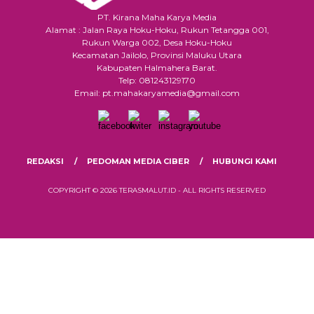
PT. Kirana Maha Karya Media
Alamat : Jalan Raya Hoku-Hoku, Rukun Tetangga 001,
Rukun Warga 002, Desa Hoku-Hoku
Kecamatan Jailolo, Provinsi Maluku Utara
Kabupaten Halmahera Barat.
Telp: 081243129170
Email: pt.mahakaryamedia@gmail.com
REDAKSI
PEDOMAN MEDIA CIBER
HUBUNGI KAMI
COPYRIGHT © 2026 TERASMALUT.ID - ALL RIGHTS RESERVED