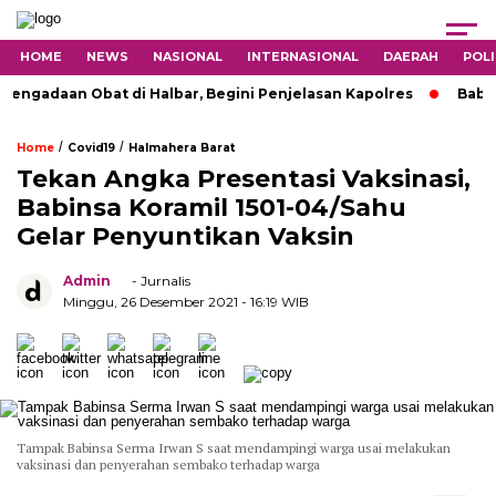
HOME
NEWS
NASIONAL
INTERNASIONAL
DAERAH
POLI
daan Obat di Halbar, Begini Penjelasan Kapolres
Babinsa 
/
/
Home
Covid19
Halmahera Barat
Tekan Angka Presentasi Vaksinasi,
Babinsa Koramil 1501-04/Sahu
Gelar Penyuntikan Vaksin
Admin
- Jurnalis
Minggu, 26 Desember 2021
- 16:19 WIB
Tampak Babinsa Serma Irwan S saat mendampingi warga usai melakukan
vaksinasi dan penyerahan sembako terhadap warga