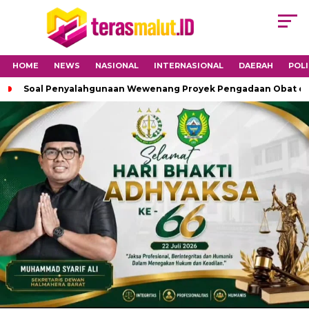
HOME
NEWS
NASIONAL
INTERNASIONAL
DAERAH
POLI
Soal Penyalahgunaan Wewenang Proyek Pengadaan Obat di H