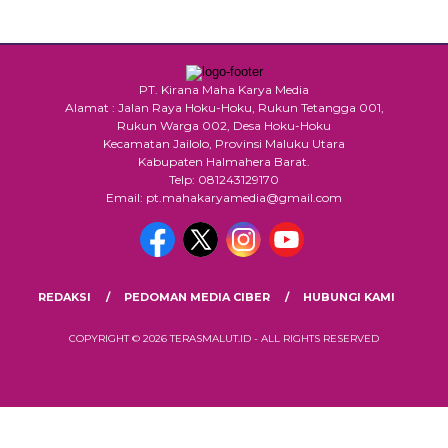
PT. Kirana Maha Karya Media
Alamat : Jalan Raya Hoku-Hoku, Rukun Tetangga 001,
Rukun Warga 002, Desa Hoku-Hoku
Kecamatan Jailolo, Provinsi Maluku Utara
Kabupaten Halmahera Barat.
Telp: 081243129170
Email: pt.mahakaryamedia@gmail.com
REDAKSI
PEDOMAN MEDIA CIBER
HUBUNGI KAMI
COPYRIGHT © 2026 TERASMALUT.ID - ALL RIGHTS RESERVED