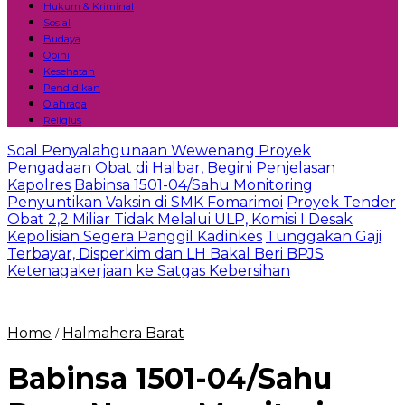
Hukum & Kriminal
Sosial
Budaya
Opini
Kesehatan
Pendidikan
Olahraga
Religius
Soal Penyalahgunaan Wewenang Proyek
Pengadaan Obat di Halbar, Begini Penjelasan
Kapolres
Babinsa 1501-04/Sahu Monitoring
Penyuntikan Vaksin di SMK Fomarimoi
Proyek Tender
Obat 2,2 Miliar Tidak Melalui ULP, Komisi I Desak
Kepolisian Segera Panggil Kadinkes
Tunggakan Gaji
Terbayar, Disperkim dan LH Bakal Beri BPJS
Ketenagakerjaan ke Satgas Kebersihan
Home
Halmahera Barat
/
Babinsa 1501-04/Sahu