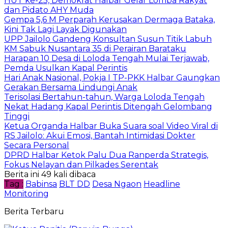
HUT ke-25, Demokrat Halbar Gelar Lomba Rakyat
dan Pidato AHY Muda
Gempa 5,6 M Perparah Kerusakan Dermaga Bataka,
Kini Tak Lagi Layak Digunakan
UPP Jailolo Gandeng Konsultan Susun Titik Labuh
KM Sabuk Nusantara 35 di Perairan Barataku
Harapan 10 Desa di Loloda Tengah Mulai Terjawab,
Pemda Usulkan Kapal Perintis
Hari Anak Nasional, Pokja I TP-PKK Halbar Gaungkan
Gerakan Bersama Lindungi Anak
Terisolasi Bertahun-tahun, Warga Loloda Tengah
Nekat Hadang Kapal Perintis Ditengah Gelombang
Tinggi
Ketua Organda Halbar Buka Suara soal Video Viral di
RS Jailolo: Akui Emosi, Bantah Intimidasi Dokter
Secara Personal
DPRD Halbar Ketok Palu Dua Ranperda Strategis,
Fokus Nelayan dan Pilkades Serentak
Berita ini 49 kali dibaca
Tag :
Babinsa
BLT DD
Desa Ngaon
Headline
Monitoring
Berita Terbaru