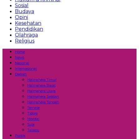
Sosial
Budaya
Opini
Kesehatan
Pendidikan
Olahraga
Religius
Home
News
Nasional
Internasional
Daerah
Halmahera Timur
Halmahera Barat
Halmahera Utara
Halmahera Selatan
Halmahera Tengah
Ternate
Tidore
Morotai
Sula
Taliabu
Politik