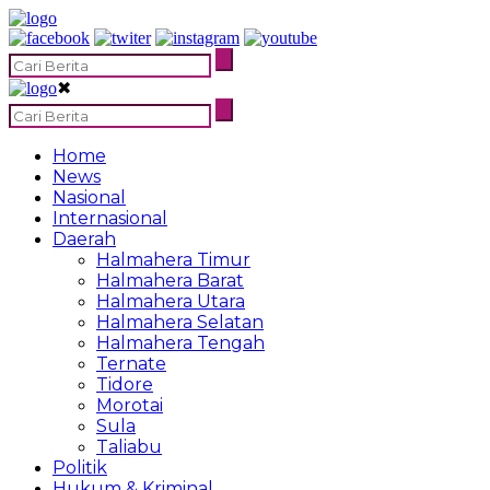
✖
Home
News
Nasional
Internasional
Daerah
Halmahera Timur
Halmahera Barat
Halmahera Utara
Halmahera Selatan
Halmahera Tengah
Ternate
Tidore
Morotai
Sula
Taliabu
Politik
Hukum & Kriminal