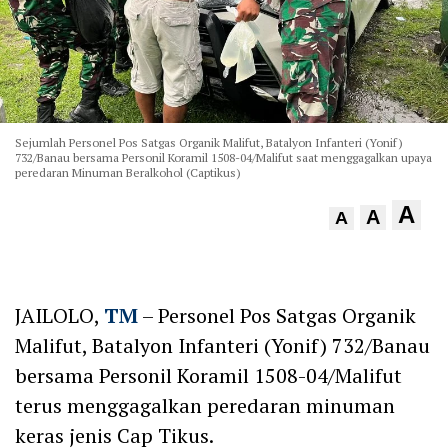
Sejumlah Personel Pos Satgas Organik Malifut, Batalyon Infanteri (Yonif)
732/Banau bersama Personil Koramil 1508-04/Malifut saat menggagalkan upaya
peredaran Minuman Beralkohol (Captikus)
A
A
A
JAILOLO,
TM
– Personel Pos Satgas Organik
Malifut, Batalyon Infanteri (Yonif) 732/Banau
bersama Personil Koramil 1508-04/Malifut
terus menggagalkan peredaran minuman
keras jenis Cap Tikus.