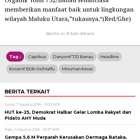
memberikan manfaat baik untuk lingkungan
wilayah Maluku Utara,”tukasnya.*(Red/Ghe)
Berita ini 31 kali dibaca
Tag :
Captikus
Danyonif 732 Banau
Headline
Koramil 1508-04/Malifu
Minuman Keras
BERITA TERKAIT
Jumat, 7 Agustus 2026 - 19:53 WIB
HUT ke-25, Demokrat Halbar Gelar Lomba Rakyat dan
Pidato AHY Muda
Rabu, 5 Agustus 2026 - 20:37 WIB
Gempa 5,6 M Perparah Kerusakan Dermaga Bataka,