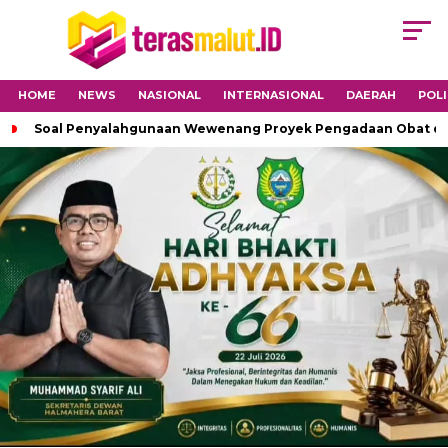
HOME
NEWS
NASIONAL
INTERNASIONAL
DAERAH
POLI
Soal Penyalahgunaan Wewenang Proyek Pengadaan Obat di H