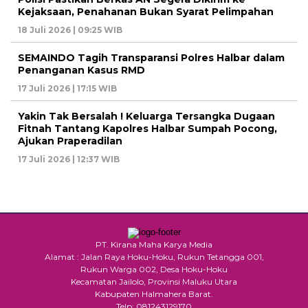
Kejaksaan, Penahanan Bukan Syarat Pelimpahan
18 Juli 2026 | 09:25 WIB
SEMAINDO Tagih Transparansi Polres Halbar dalam
Penanganan Kasus RMD
17 Juli 2026 | 17:15 WIB
Yakin Tak Bersalah ! Keluarga Tersangka Dugaan
Fitnah Tantang Kapolres Halbar Sumpah Pocong,
Ajukan Praperadilan
17 Juli 2026 | 12:37 WIB
PT. Kirana Maha Karya Media
Alamat : Jalan Raya Hoku-Hoku, Rukun Tetangga 001,
Rukun Warga 002, Desa Hoku-Hoku
Kecamatan Jailolo, Provinsi Maluku Utara
Kabupaten Halmahera Barat.
Telp: 081243129170