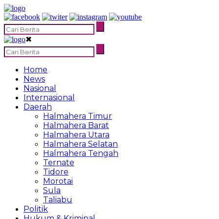
✖
Home
News
Nasional
Internasional
Daerah
Halmahera Timur
Halmahera Barat
Halmahera Utara
Halmahera Selatan
Halmahera Tengah
Ternate
Tidore
Morotai
Sula
Taliabu
Politik
Hukum & Kriminal