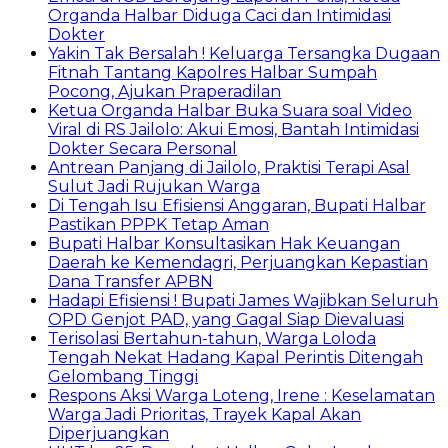
Organda Halbar Diduga Caci dan Intimidasi
Dokter
Yakin Tak Bersalah ! Keluarga Tersangka Dugaan
Fitnah Tantang Kapolres Halbar Sumpah
Pocong, Ajukan Praperadilan
Ketua Organda Halbar Buka Suara soal Video
Viral di RS Jailolo: Akui Emosi, Bantah Intimidasi
Dokter Secara Personal
Antrean Panjang di Jailolo, Praktisi Terapi Asal
Sulut Jadi Rujukan Warga
Di Tengah Isu Efisiensi Anggaran, Bupati Halbar
Pastikan PPPK Tetap Aman
Bupati Halbar Konsultasikan Hak Keuangan
Daerah ke Kemendagri, Perjuangkan Kepastian
Dana Transfer APBN
Hadapi Efisiensi ! Bupati James Wajibkan Seluruh
OPD Genjot PAD, yang Gagal Siap Dievaluasi
Terisolasi Bertahun-tahun, Warga Loloda
Tengah Nekat Hadang Kapal Perintis Ditengah
Gelombang Tinggi
Respons Aksi Warga Loteng, Irene : Keselamatan
Warga Jadi Prioritas, Trayek Kapal Akan
Diperjuangkan