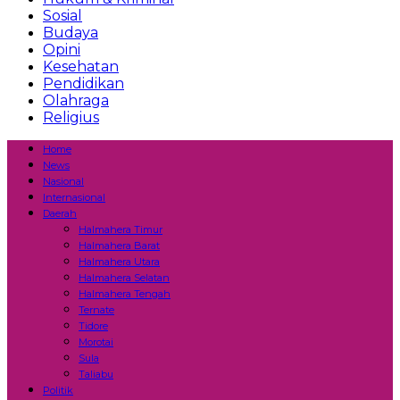
Sosial
Budaya
Opini
Kesehatan
Pendidikan
Olahraga
Religius
Home
News
Nasional
Internasional
Daerah
Halmahera Timur
Halmahera Barat
Halmahera Utara
Halmahera Selatan
Halmahera Tengah
Ternate
Tidore
Morotai
Sula
Taliabu
Politik