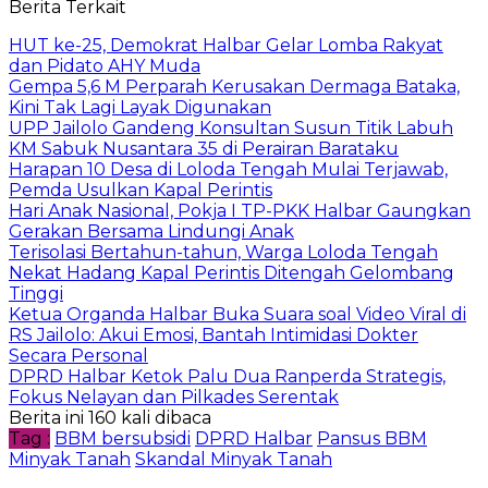
Berita Terkait
HUT ke-25, Demokrat Halbar Gelar Lomba Rakyat
dan Pidato AHY Muda
Gempa 5,6 M Perparah Kerusakan Dermaga Bataka,
Kini Tak Lagi Layak Digunakan
UPP Jailolo Gandeng Konsultan Susun Titik Labuh
KM Sabuk Nusantara 35 di Perairan Barataku
Harapan 10 Desa di Loloda Tengah Mulai Terjawab,
Pemda Usulkan Kapal Perintis
Hari Anak Nasional, Pokja I TP-PKK Halbar Gaungkan
Gerakan Bersama Lindungi Anak
Terisolasi Bertahun-tahun, Warga Loloda Tengah
Nekat Hadang Kapal Perintis Ditengah Gelombang
Tinggi
Ketua Organda Halbar Buka Suara soal Video Viral di
RS Jailolo: Akui Emosi, Bantah Intimidasi Dokter
Secara Personal
DPRD Halbar Ketok Palu Dua Ranperda Strategis,
Fokus Nelayan dan Pilkades Serentak
Berita ini 160 kali dibaca
Tag :
BBM bersubsidi
DPRD Halbar
Pansus BBM
Minyak Tanah
Skandal Minyak Tanah