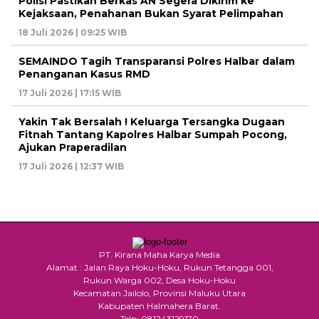
Polisi Pastikan Berkas AN Segera Dikirim ke
Kejaksaan, Penahanan Bukan Syarat Pelimpahan
18 Juli 2026 | 09:25 WIB
SEMAINDO Tagih Transparansi Polres Halbar dalam
Penanganan Kasus RMD
17 Juli 2026 | 17:15 WIB
Yakin Tak Bersalah ! Keluarga Tersangka Dugaan
Fitnah Tantang Kapolres Halbar Sumpah Pocong,
Ajukan Praperadilan
17 Juli 2026 | 12:37 WIB
PT. Kirana Maha Karya Media
Alamat : Jalan Raya Hoku-Hoku, Rukun Tetangga 001,
Rukun Warga 002, Desa Hoku-Hoku
Kecamatan Jailolo, Provinsi Maluku Utara
Kabupaten Halmahera Barat.
Telp: 081243129170