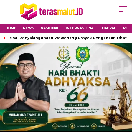
HOME
NEWS
NASIONAL
INTERNASIONAL
DAERAH
POLI
Soal Penyalahgunaan Wewenang Proyek Pengadaan Obat di H