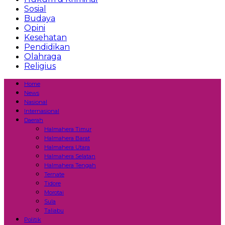
Sosial
Budaya
Opini
Kesehatan
Pendidikan
Olahraga
Religius
Home
News
Nasional
Internasional
Daerah
Halmahera Timur
Halmahera Barat
Halmahera Utara
Halmahera Selatan
Halmahera Tengah
Ternate
Tidore
Morotai
Sula
Taliabu
Politik