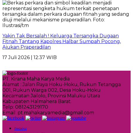
Yakin Tak Bersalah ! Keluarga Tersangka Dugaan
Fitnah Tantang Kapolres Halbar Sumpah Pocong,
Ajukan Praperadilan
17 Juli 2026 | 12:37 WIB
PT. Kirana Maha Karya Media
Alamat : Jalan Raya Hoku-Hoku, Rukun Tetangga
001, Rukun Warga 002, Desa Hoku-Hoku
Kecamatan Jailolo, Provinsi Maluku Utara
Kabupaten Halmahera Barat.
Telp: 081243129170
Email: pt.mahakaryamedia@gmail.com
Redaksi