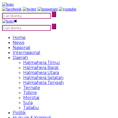
✖
Home
News
Nasional
Internasional
Daerah
Halmahera Timur
Halmahera Barat
Halmahera Utara
Halmahera Selatan
Halmahera Tengah
Ternate
Tidore
Morotai
Sula
Taliabu
Politik
Hukum & Kriminal