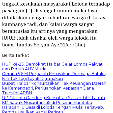
tingkat kesukaan masyarakat Loloda terhadap
pasangan JUJUR sangat minim maka bisa
dibuktikan dengan kehadiran warga di lokasi
kampanye tadi, dan kalau warga sangat
berantusias itu artinya yang mengatakan
JUJUR tidak disukai oleh warga loloda itu
hoax,”tandas Sofyan Aye.*(Red/Ghe)
Berita Terkait
HUT ke-25, Demokrat Halbar Gelar Lomba Rakyat
dan Pidato AHY Muda
Gempa 5,6 M Perparah Kerusakan Dermaga Bataka,
Kini Tak Lagi Layak Digunakan
Bupati Halbar Konsultasikan Hak Keuangan Daerah
ke Kemendagri, Perjuangkan Kepastian Dana
Transfer APBN
UPP Jailolo Gandeng Konsultan Susun Titik Labuh
KM Sabuk Nusantara 35 di Perairan Barataku
Harapan 10 Desa di Loloda Tengah Mulai Terjawab,
Pemda Usulkan Kapal Perintis