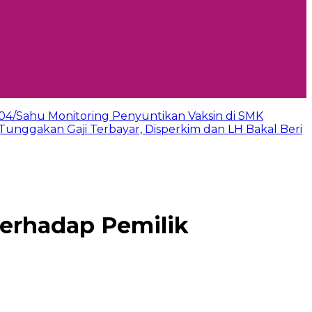
-04/Sahu Monitoring Penyuntikan Vaksin di SMK
Tunggakan Gaji Terbayar, Disperkim dan LH Bakal Beri
Terhadap Pemilik