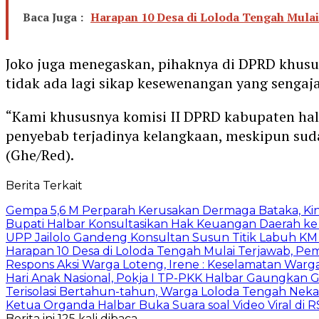
Baca Juga :
Harapan 10 Desa di Loloda Tengah Mulai
Joko juga menegaskan, pihaknya di DPRD khusus
tidak ada lagi sikap kesewenangan yang senga
“Kami khususnya komisi II DPRD kabupaten ha
penyebab terjadinya kelangkaan, meskipun sudah
(Ghe/Red).
Berita Terkait
Gempa 5,6 M Perparah Kerusakan Dermaga Bataka, Kin
Bupati Halbar Konsultasikan Hak Keuangan Daerah ke
UPP Jailolo Gandeng Konsultan Susun Titik Labuh KM 
Harapan 10 Desa di Loloda Tengah Mulai Terjawab, Pem
Respons Aksi Warga Loteng, Irene : Keselamatan Warga 
Hari Anak Nasional, Pokja I TP-PKK Halbar Gaungkan 
Terisolasi Bertahun-tahun, Warga Loloda Tengah Neka
Ketua Organda Halbar Buka Suara soal Video Viral di RS
Berita ini 125 kali dibaca