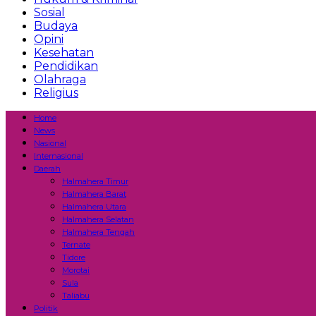
Sosial
Budaya
Opini
Kesehatan
Pendidikan
Olahraga
Religius
Home
News
Nasional
Internasional
Daerah
Halmahera Timur
Halmahera Barat
Halmahera Utara
Halmahera Selatan
Halmahera Tengah
Ternate
Tidore
Morotai
Sula
Taliabu
Politik