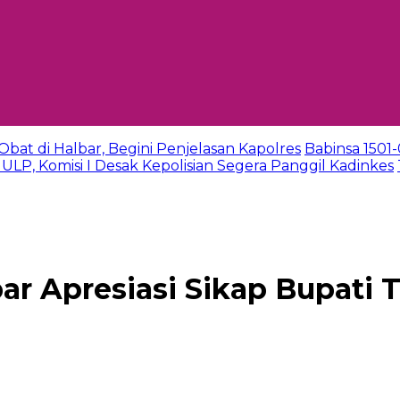
t di Halbar, Begini Penjelasan Kapolres
Babinsa 1501
 ULP, Komisi I Desak Kepolisian Segera Panggil Kadinkes
ar Apresiasi Sikap Bupati 