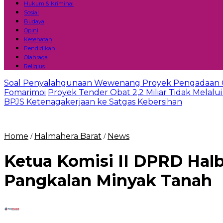
Hukum & Kriminal
Sosial
Budaya
Opini
Kesehatan
Pendidikan
Olahraga
Religius
Soal Penyalahgunaan Wewenang Proyek Pengadaan Oba
Fomarimoi
Proyek Tender Obat 2,2 Miliar Tidak Melalui
BPJS Ketenagakerjaan ke Satgas Kebersihan
Home
Halmahera Barat
News
/
/
Ketua Komisi II DPRD Halb
Pangkalan Minyak Tanah