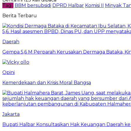
Tag :
BBM bersubsidi
DPRD Halbar
Komisi II
Minyak Ta
Berita Terbaru
Daerah
Gempa 5,6 M Perparah Kerusakan Dermaga Bataka, Kin
Opini
Kemerdekaan dan Krisis Moral Bangsa
Jakarta
Bupati Halbar Konsultasikan Hak Keuangan Daerah ke