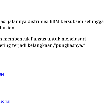
i jalannya distribusi BBM bersubsidi sehingga
busian.
an membentuk Pansus untuk menelusuri
ering terjadi kelangkaan,”pungkasnya.*
BN
rsonal