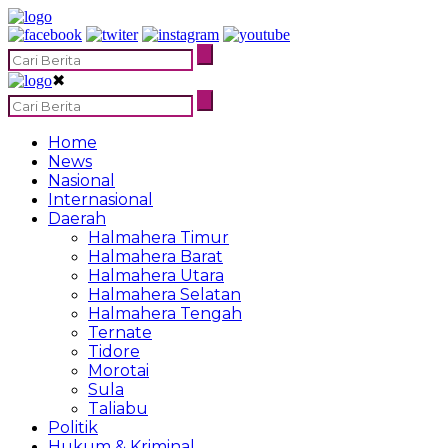
✖
Home
News
Nasional
Internasional
Daerah
Halmahera Timur
Halmahera Barat
Halmahera Utara
Halmahera Selatan
Halmahera Tengah
Ternate
Tidore
Morotai
Sula
Taliabu
Politik
Hukum & Kriminal