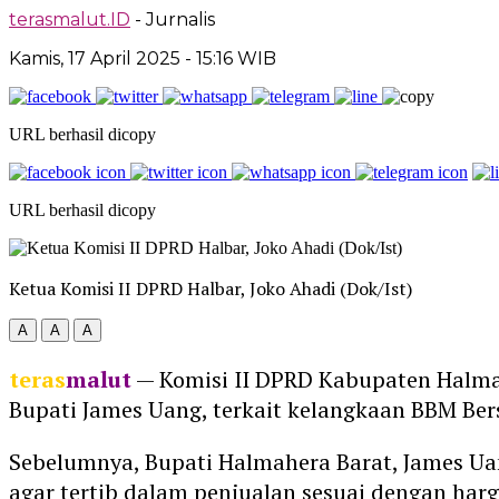
terasmalut.ID
- Jurnalis
Kamis, 17 April 2025
- 15:16 WIB
URL berhasil dicopy
URL berhasil dicopy
Ketua Komisi II DPRD Halbar, Joko Ahadi (Dok/Ist)
A
A
A
teras
malut
— Komisi II DPRD Kabupaten Halmah
Bupati James Uang, terkait kelangkaan BBM Ber
Sebelumnya, Bupati Halmahera Barat, James Ua
agar tertib dalam penjualan sesuai dengan harg