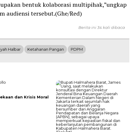
upakan bentuk kolaborasi multipihak,”ungkap
m audiensi tersebut.(Ghe/Red)
Berita ini 34 kali dibaca
ah Halbar
Ketahanan Pangan
PDPM
kaan dan Krisis Moral