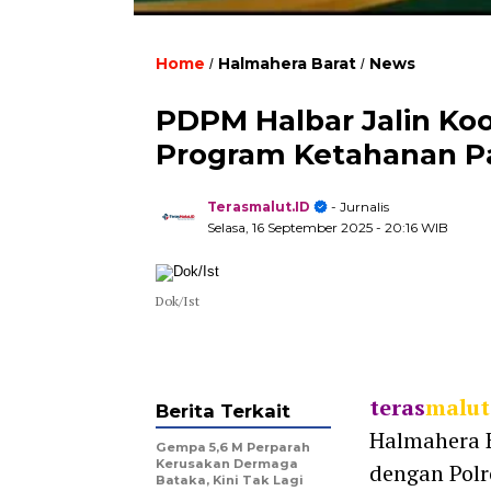
Home
Halmahera Barat
News
/
/
PDPM Halbar Jalin Koo
Program Ketahanan 
Terasmalut.ID
- Jurnalis
Selasa, 16 September 2025
- 20:16 WIB
Dok/Ist
teras
malut
Berita Terkait
Halmahera 
Gempa 5,6 M Perparah
Kerusakan Dermaga
dengan Polr
Bataka, Kini Tak Lagi