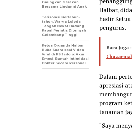
penanggung 
Gaungkan Gerakan
Bersama Lindungi Anak
Halbar, did
hadir Ketu
Terisolasi Bertahun-
tahun, Warga Loloda
pengurus.
Tengah Nekat Hadang
Kapal Perintis Ditengah
Gelombang Tinggi
Ketua Organda Halbar
Baca Juga :
Buka Suara soal Video
Viral di RS Jailolo: Akui
Chuzaemah 
Emosi, Bantah Intimidasi
Dokter Secara Personal
Dalam pert
apresiasi a
membangun 
program ke
tanaman ja
“Saya menya