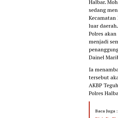
Halbar. Moh
sedang men
Kecamatan I
luar daerah
Polres akan
menjadi sem
penanggung 
Dainel Mari
Ia menamba
tersebut ak
AKBP Teguh 
Polres Halba
Baca Juga :