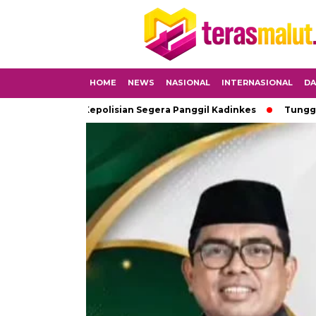
HOME
NEWS
NASIONAL
INTERNASIONAL
DA
i I Desak Kepolisian Segera Panggil Kadinkes
Tunggakan Gaji 