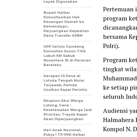
Layak Digunakan
Pertemuan i
Bupati Halbar
program ke
Konsultasikan Hak
Keuangan Daerah ke
dicanangka
Kemendagri,
Perjuangkan Kepastian
bersama Kep
Dana Transfer APBN
Polri).
UPP Jailolo Gandeng
Konsultan Susun Titik
Labuh KM Sabuk
Program ket
Nusantara 35 di Perairan
Barataku
tingkat wil
Harapan 10 Desa di
Muhammadiy
Loloda Tengah Mulai
Terjawab, Pemda
ke setiap 
Usulkan Kapal Perintis
seluruh Ind
Respons Aksi Warga
Loteng, Irene :
Audiensi ya
Keselamatan Warga Jadi
Prioritas, Trayek Kapal
Halmahera B
Akan Diperjuangkan
Kompol N. Da
Hari Anak Nasional,
Pokja I TP-PKK Halbar