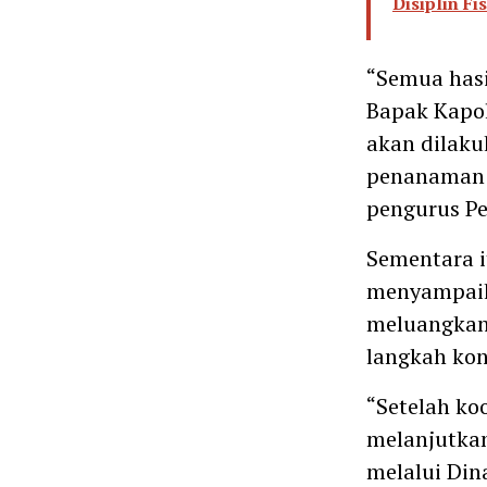
Disiplin Fi
“Semua hasi
Bapak Kapol
akan dilaku
penanaman j
pengurus P
Sementara i
menyampaika
meluangkan
langkah ko
“Setelah ko
melanjutka
melalui Din