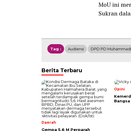
MoU ini mer
Sukran dala
Tag :
Audiensi
DPD PD Muhammadiy
Berita Terbaru
Opini
Kemerde
Bangsa
Daerah
Gempa 5,6 M Perparah