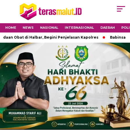
HOME
NEWS
NASIONAL
INTERNASIONAL
DAERAH
POLI
Obat di Halbar, Begini Penjelasan Kapolres
Babinsa 1501-0