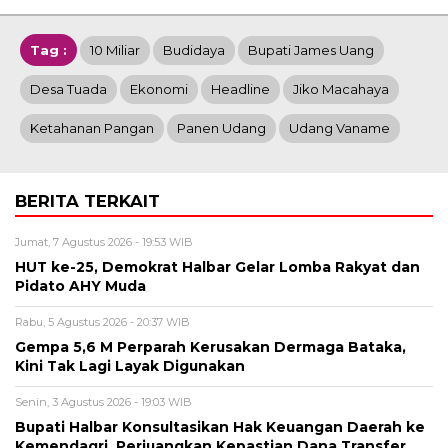
Tag :
10 Miliar
Budidaya
Bupati James Uang
Desa Tuada
Ekonomi
Headline
Jiko Macahaya
Ketahanan Pangan
Panen Udang
Udang Vaname
BERITA TERKAIT
Jumat, 7 Agustus 2026 - 19:53 WIB
HUT ke-25, Demokrat Halbar Gelar Lomba Rakyat dan
Pidato AHY Muda
Rabu, 5 Agustus 2026 - 20:37 WIB
Gempa 5,6 M Perparah Kerusakan Dermaga Bataka,
Kini Tak Lagi Layak Digunakan
Senin, 3 Agustus 2026 - 19:03 WIB
Bupati Halbar Konsultasikan Hak Keuangan Daerah ke
Kemendagri, Perjuangkan Kepastian Dana Transfer