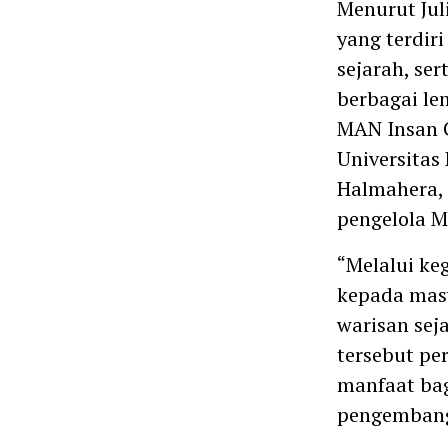
Menurut Juli
yang terdiri
sejarah, se
berbagai le
MAN Insan C
Universitas
Halmahera, 
pengelola M
“Melalui ke
kepada mas
warisan seja
tersebut pe
manfaat bag
pengembanga