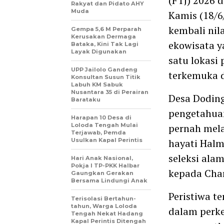
(FTJ) 2026 
Rakyat dan Pidato AHY
Muda
Kamis (18/6
kembali nil
Gempa 5,6 M Perparah
Kerusakan Dermaga
ekowisata y
Bataka, Kini Tak Lagi
Layak Digunakan
satu lokasi
UPP Jailolo Gandeng
terkemuka d
Konsultan Susun Titik
Labuh KM Sabuk
Nusantara 35 di Perairan
Desa Doding
Barataku
pengetahuan
Harapan 10 Desa di
Loloda Tengah Mulai
pernah mel
Terjawab, Pemda
Usulkan Kapal Perintis
hayati Halm
seleksi ala
Hari Anak Nasional,
Pokja I TP-PKK Halbar
kepada Char
Gaungkan Gerakan
Bersama Lindungi Anak
Peristiwa t
Terisolasi Bertahun-
tahun, Warga Loloda
dalam perk
Tengah Nekat Hadang
Kapal Perintis Ditengah