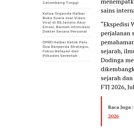
menempatkan
Gelombang Tinggi
sains intern
Ketua Organda Halbar
Buka Suara soal Video
“Ekspedisi 
Viral di RS Jailolo: Akui
Emosi, Bantah Intimidasi
perjalanan 
Dokter Secara Personal
pemahaman 
DPRD Halbar Ketok Palu
Dua Ranperda Strategis,
sejarah, il
Fokus Nelayan dan
Pilkades Serentak
Dodinga mem
dikembangka
sejarah dan
FTJ 2026, Ju
Baca Juga :
2026