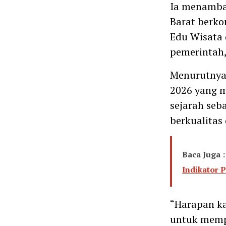
Ia menamba
Barat berk
Edu Wisata 
pemerintah,
Menurutnya,
2026 yang 
sejarah seb
berkualitas
Baca Juga :
Indikator P
“Harapan ka
untuk mempe