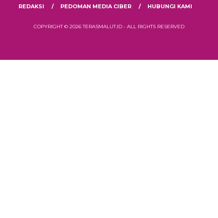
REDAKSI
PEDOMAN MEDIA CIBER
HUBUNGI KAMI
COPYRIGHT © 2026 TERASMALUT.ID - ALL RIGHTS RESERVED