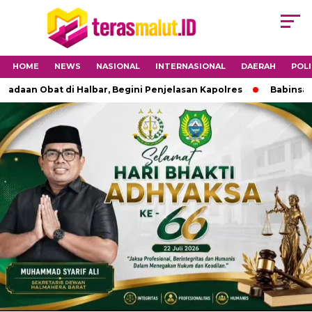
HOME
NEWS
NASIONAL
INTERNASIONAL
DAERAH
POLI
at di Halbar, Begini Penjelasan Kapolres
Babinsa 1501-04