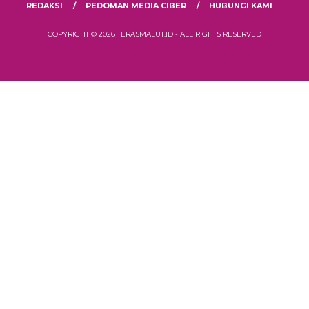
REDAKSI
PEDOMAN MEDIA CIBER
HUBUNGI KAMI
COPYRIGHT © 2026 TERASMALUT.ID - ALL RIGHTS RESERVED