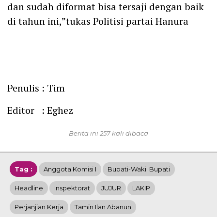
dan sudah diformat bisa tersaji dengan baik
di tahun ini,”tukas Politisi partai Hanura
Penulis : Tim
Editor : Eghez
Berita ini 257 kali dibaca
Tag :
Anggota Komisi I
Bupati-Wakil Bupati
Headline
Inspektorat
JUJUR
LAKIP
Perjanjian Kerja
Tamin Ilan Abanun