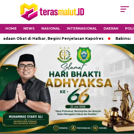
HOME
NEWS
NASIONAL
INTERNASIONAL
DAERAH
POLI
bat di Halbar, Begini Penjelasan Kapolres
Babinsa 1501-04