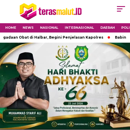
HOME
NEWS
NASIONAL
INTERNASIONAL
DAERAH
POLI
 Obat di Halbar, Begini Penjelasan Kapolres
Babinsa 1501