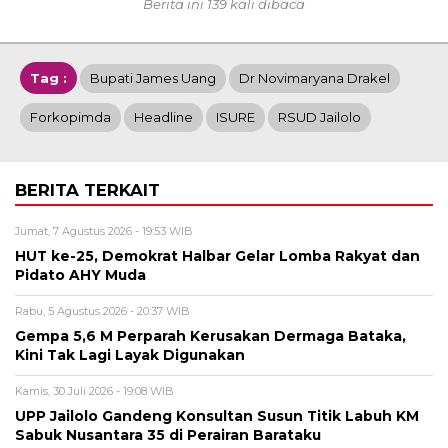
Berita ini 139 kali dibaca
Tag :
Bupati James Uang
Dr Novimaryana Drakel
Forkopimda
Headline
ISURE
RSUD Jailolo
BERITA TERKAIT
Jumat, 7 Agustus 2026 - 19:53 WIB
HUT ke-25, Demokrat Halbar Gelar Lomba Rakyat dan
Pidato AHY Muda
Rabu, 5 Agustus 2026 - 20:37 WIB
Gempa 5,6 M Perparah Kerusakan Dermaga Bataka,
Kini Tak Lagi Layak Digunakan
Kamis, 30 Juli 2026 - 19:08 WIB
UPP Jailolo Gandeng Konsultan Susun Titik Labuh KM
Sabuk Nusantara 35 di Perairan Barataku