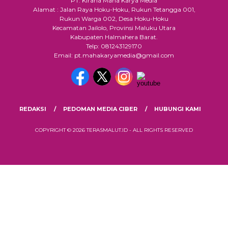
PT. Kirana Maha Karya Media
Alamat : Jalan Raya Hoku-Hoku, Rukun Tetangga 001,
Rukun Warga 002, Desa Hoku-Hoku
Kecamatan Jailolo, Provinsi Maluku Utara
Kabupaten Halmahera Barat.
Telp: 081243129170
Email: pt.mahakaryamedia@gmail.com
REDAKSI
PEDOMAN MEDIA CIBER
HUBUNGI KAMI
COPYRIGHT © 2026 TERASMALUT.ID - ALL RIGHTS RESERVED