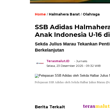
Home
Halmahera Barat
Olahraga
/
/
SSB Adidas Halmahera 
Anak Indonesia U-16 di
Sekda Julius Marau Tekankan Pent
Berkelanjutan
Terasmalut.ID
- Jurnalis
Selasa, 23 Desember 2025
- 09:32 WIB
Pelepasan SSB Adidas oleh Sekda Halbar Julius Marau (Do
teras
malut
Berita Terkait