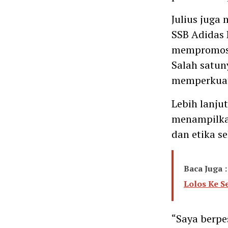
Julius juga
SSB Adidas 
mempromosi
Salah satun
memperkuat
Lebih lanju
menampilkan
dan etika s
Baca Juga :
Lolos Ke S
“Saya berpe