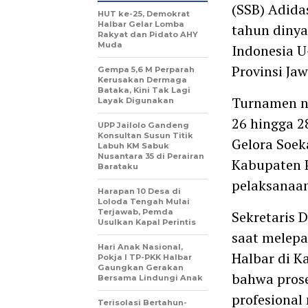
(SSB) Adida
HUT ke-25, Demokrat
Halbar Gelar Lomba
tahun dinya
Rakyat dan Pidato AHY
Muda
Indonesia U
Provinsi Ja
Gempa 5,6 M Perparah
Kerusakan Dermaga
Bataka, Kini Tak Lagi
Turnamen na
Layak Digunakan
26 hingga 2
UPP Jailolo Gandeng
Konsultan Susun Titik
Gelora Soek
Labuh KM Sabuk
Nusantara 35 di Perairan
Kabupaten P
Barataku
pelaksanaan
Harapan 10 Desa di
Loloda Tengah Mulai
Terjawab, Pemda
Sekretaris 
Usulkan Kapal Perintis
saat melepa
Hari Anak Nasional,
Halbar di K
Pokja I TP-PKK Halbar
Gaungkan Gerakan
bahwa prose
Bersama Lindungi Anak
profesiona
Terisolasi Bertahun-