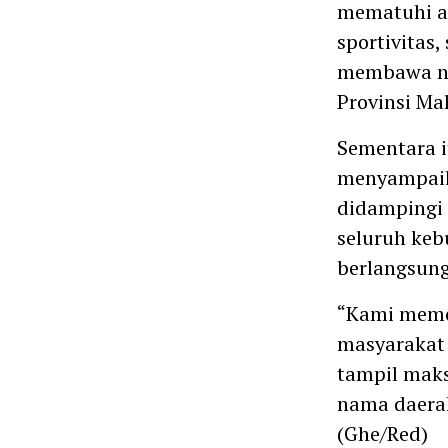
mematuhi ar
sportivitas,
membawa na
Provinsi Ma
Sementara i
menyampaik
didampingi 
seluruh keb
berlangsung
“Kami memo
masyarakat 
tampil maks
nama daerah
(Ghe/Red)