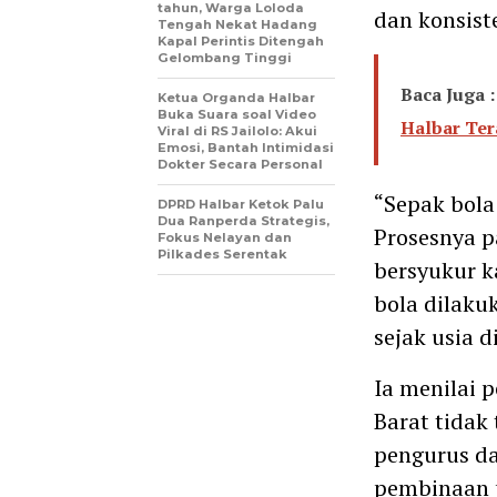
tahun, Warga Loloda
dan konsiste
Tengah Nekat Hadang
Kapal Perintis Ditengah
Gelombang Tinggi
Baca Juga :
Ketua Organda Halbar
Buka Suara soal Video
Halbar Ter
Viral di RS Jailolo: Akui
Emosi, Bantah Intimidasi
Dokter Secara Personal
“Sepak bola
DPRD Halbar Ketok Palu
Dua Ranperda Strategis,
Prosesnya 
Fokus Nelayan dan
Pilkades Serentak
bersyukur k
bola dilaku
sejak usia di
Ia menilai 
Barat tidak
pengurus da
pembinaan 