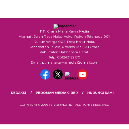
PT. Kirana Maha Karya Media
Alamat : Jalan Raya Hoku-Hoku, Rukun Tetangga 001,
Rukun Warga 002, Desa Hoku-Hoku
Kecamatan Jailolo, Provinsi Maluku Utara
Kabupaten Halmahera Barat.
Telp: 081243129170
Email: pt.mahakaryamedia@gmail.com
REDAKSI
PEDOMAN MEDIA CIBER
HUBUNGI KAMI
COPYRIGHT © 2026 TERASMALUT.ID - ALL RIGHTS RESERVED