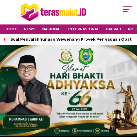
HOME
NEWS
NASIONAL
INTERNASIONAL
DAERAH
POLI
Soal Penyalahgunaan Wewenang Proyek Pengadaan Obat di H