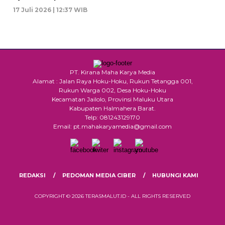
17 Juli 2026 | 12:37 WIB
PT. Kirana Maha Karya Media
Alamat : Jalan Raya Hoku-Hoku, Rukun Tetangga 001,
Rukun Warga 002, Desa Hoku-Hoku
Kecamatan Jailolo, Provinsi Maluku Utara
Kabupaten Halmahera Barat.
Telp: 081243129170
Email: pt.mahakaryamedia@gmail.com
REDAKSI
PEDOMAN MEDIA CIBER
HUBUNGI KAMI
COPYRIGHT © 2026 TERASMALUT.ID - ALL RIGHTS RESERVED