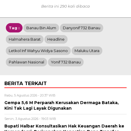
Berita ini 290 kali dibaca
Tag :
Banau Bin Alum
Danyonif 732 Banau
Halmahera Barat
Headline
Letkol Inf Wahyu Widya Sasono
Maluku Utara
Pahlawan Nasional
Yonif 732 Banau
BERITA TERKAIT
Rabu, 5 Agustus 2026 - 20:37 WIB
Gempa 5,6 M Perparah Kerusakan Dermaga Bataka,
Kini Tak Lagi Layak Digunakan
Senin, 3 Agustus 2026 - 19:03 WIB
Bupati Halbar Konsultasikan Hak Keuangan Daerah ke