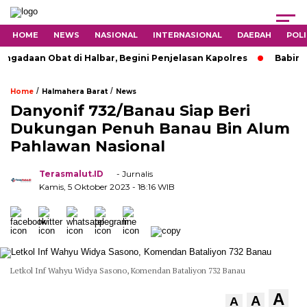
HOME
NEWS
NASIONAL
INTERNASIONAL
DAERAH
POLI
aan Obat di Halbar, Begini Penjelasan Kapolres
Babinsa 1
/
/
Home
Halmahera Barat
News
Danyonif 732/Banau Siap Beri
Dukungan Penuh Banau Bin Alum
Pahlawan Nasional
Terasmalut.ID
- Jurnalis
Kamis, 5 Oktober 2023
- 18:16 WIB
Letkol Inf Wahyu Widya Sasono, Komendan Bataliyon 732 Banau
A
A
A