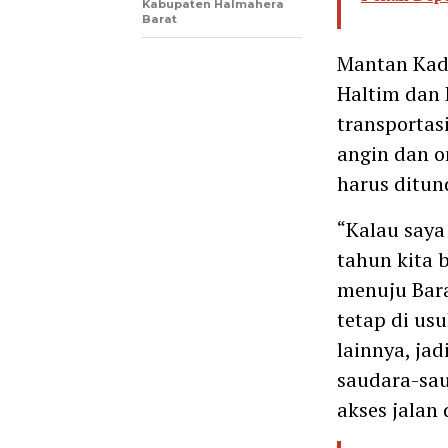
Kabupaten Halmahera
Barat
Mantan Kadi
Haltim dan 
transportas
angin dan o
harus ditu
“Kalau saya
tahun kita 
menuju Bara
tetap di us
lainnya, jad
saudara-sau
akses jalan