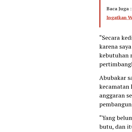
Baca Juga :
Ingatkan W
“Secara ked
karena saya 
kebutuhan me
pertimbang
Abubakar s
kecamatan 
anggaran se
pembangunan
“Yang belu
butu, dan i