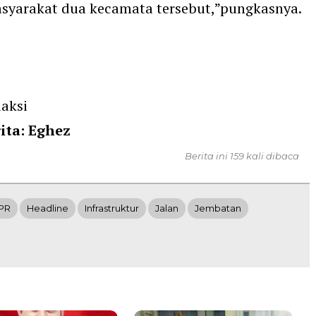
asyarakat dua kecamata tersebut,”pungkasnya.
aksi
ita: Eghez
Berita ini 159 kali dibaca
-PR
Headline
Infrastruktur
Jalan
Jembatan