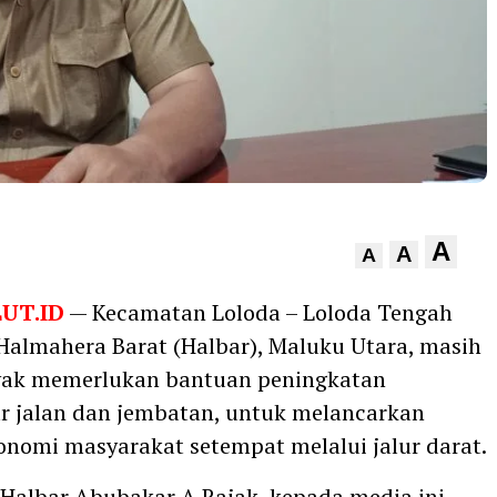
A
A
A
UT.ID
— Kecamatan Loloda – Loloda Tengah
almahera Barat (Halbar), Maluku Utara, masih
yak memerlukan bantuan peningkatan
ur jalan dan jembatan, untuk melancarkan
konomi masyarakat setempat melalui jalur darat.
Halbar Abubakar A.Rajak, kepada media ini