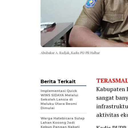
Abubakar A. Radjak, Kadis PU-PR Halbar
TERASMAL
Berita Terkait
Kabupaten H
Implementasi Quick
WINS SIDAYA Melalui
sangat ban
Sekolah Lansia di
Maluku Utara Resmi
infrastrukt
Dimulai
aktivitas e
Warga Hatebicara Sulap
Lahan Kosong Jadi
Kadis PUPR 
Kebun Pangan Nabati