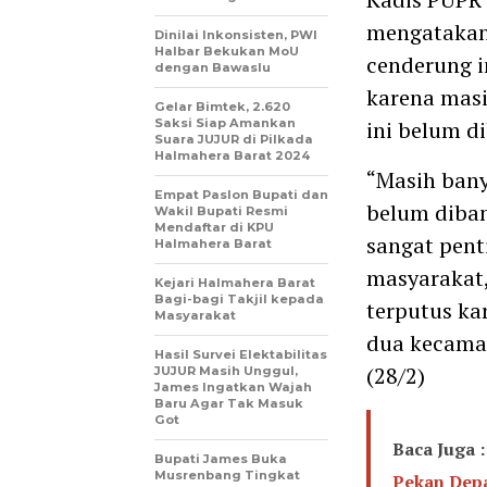
mengatakan,
Dinilai Inkonsisten, PWI
Halbar Bekukan MoU
cenderung i
dengan Bawaslu
karena masi
Gelar Bimtek, 2.620
Saksi Siap Amankan
ini belum d
Suara JUJUR di Pilkada
Halmahera Barat 2024
“Masih bany
Empat Paslon Bupati dan
belum diban
Wakil Bupati Resmi
Mendaftar di KPU
sangat pent
Halmahera Barat
masyarakat,
Kejari Halmahera Barat
Bagi-bagi Takjil kepada
terputus ka
Masyarakat
dua kecamat
Hasil Survei Elektabilitas
(28/2)
JUJUR Masih Unggul,
James Ingatkan Wajah
Baru Agar Tak Masuk
Got
Baca Juga :
Bupati James Buka
Musrenbang Tingkat
Pekan Dep