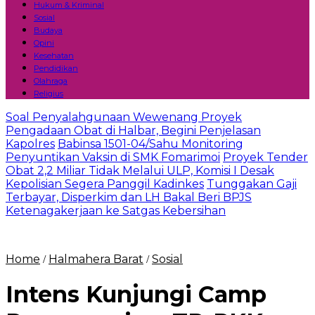
Hukum & Kriminal
Sosial
Budaya
Opini
Kesehatan
Pendidikan
Olahraga
Religius
Soal Penyalahgunaan Wewenang Proyek
Pengadaan Obat di Halbar, Begini Penjelasan
Kapolres
Babinsa 1501-04/Sahu Monitoring
Penyuntikan Vaksin di SMK Fomarimoi
Proyek Tender
Obat 2,2 Miliar Tidak Melalui ULP, Komisi I Desak
Kepolisian Segera Panggil Kadinkes
Tunggakan Gaji
Terbayar, Disperkim dan LH Bakal Beri BPJS
Ketenagakerjaan ke Satgas Kebersihan
Home
Halmahera Barat
Sosial
/
/
Intens Kunjungi Camp