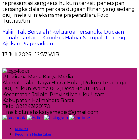
Yakin Tak Bersalah ! Keluarga Tersangka Dugaan
Fitnah Tantang Kapolres Halbar Sumpah Pocong,
Ajukan Praperadilan
17 Juli 2026 | 12:37 WIB
PT. Kirana Maha Karya Media
Alamat : Jalan Raya Hoku-Hoku, Rukun Tetangga
001, Rukun Warga 002, Desa Hoku-Hoku
Kecamatan Jailolo, Provinsi Maluku Utara
Kabupaten Halmahera Barat.
Telp: 081243129170
Email: pt.mahakaryamedia@gmail.com
Redaksi
Pedoman Media Ciber