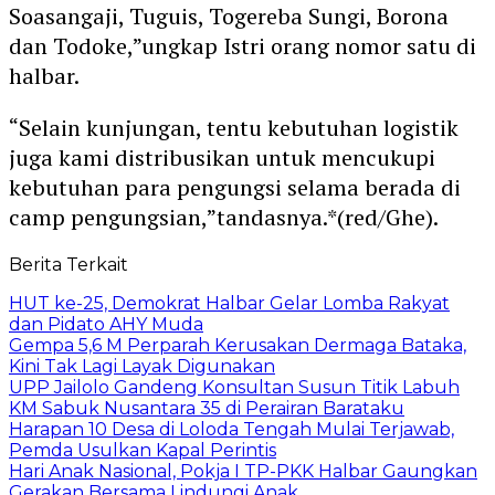
Soasangaji, Tuguis, Togereba Sungi, Borona
dan Todoke,”ungkap Istri orang nomor satu di
halbar.
“Selain kunjungan, tentu kebutuhan logistik
juga kami distribusikan untuk mencukupi
kebutuhan para pengungsi selama berada di
camp pengungsian,”tandasnya.*(red/Ghe).
Berita Terkait
HUT ke-25, Demokrat Halbar Gelar Lomba Rakyat
dan Pidato AHY Muda
Gempa 5,6 M Perparah Kerusakan Dermaga Bataka,
Kini Tak Lagi Layak Digunakan
UPP Jailolo Gandeng Konsultan Susun Titik Labuh
KM Sabuk Nusantara 35 di Perairan Barataku
Harapan 10 Desa di Loloda Tengah Mulai Terjawab,
Pemda Usulkan Kapal Perintis
Hari Anak Nasional, Pokja I TP-PKK Halbar Gaungkan
Gerakan Bersama Lindungi Anak