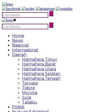
✖
Home
News
Nasional
Internasional
Daerah
Halmahera Timur
Halmahera Barat
Halmahera Utara
Halmahera Selatan
Halmahera Tengah
Ternate
Tidore
Morotai
Sula
Taliabu
Politik
Hukum & Kriminal