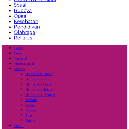
Sosial
Budaya
Opini
Kesehatan
Pendidikan
Olahraga
Religius
Home
News
Nasional
Internasional
Daerah
Halmahera Timur
Halmahera Barat
Halmahera Utara
Halmahera Selatan
Halmahera Tengah
Ternate
Tidore
Morotai
Sula
Taliabu
Politik