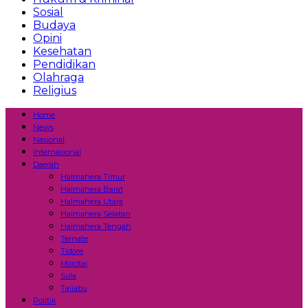
Sosial
Budaya
Opini
Kesehatan
Pendidikan
Olahraga
Religius
Home
News
Nasional
Internasional
Daerah
Halmahera Timur
Halmahera Barat
Halmahera Utara
Halmahera Selatan
Halmahera Tengah
Ternate
Tidore
Morotai
Sula
Taliabu
Politik