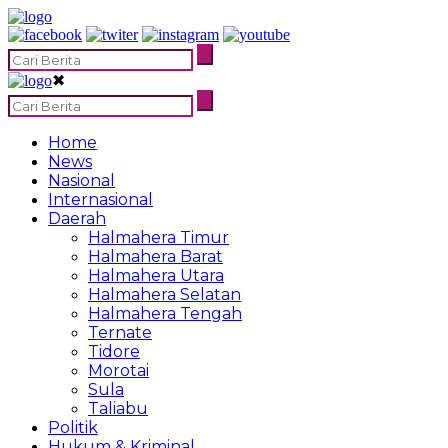
✖
Home
News
Nasional
Internasional
Daerah
Halmahera Timur
Halmahera Barat
Halmahera Utara
Halmahera Selatan
Halmahera Tengah
Ternate
Tidore
Morotai
Sula
Taliabu
Politik
Hukum & Kriminal