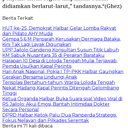
didiamkan berlarut-larut,” tandasnya.*(Ghez)
Berita Terkait
HUT ke-25, Demokrat Halbar Gelar Lomba Rakyat
dan Pidato AHY Muda
Gempa 5,6 M Perparah Kerusakan Dermaga Bataka,
Kini Tak Lagi Layak Digunakan
UPP Jailolo Gandeng Konsultan Susun Titik Labuh
KM Sabuk Nusantara 35 di Perairan Barataku
Harapan 10 Desa di Loloda Tengah Mulai Terjawab,
Pemda Usulkan Kapal Perintis
Hari Anak Nasional, Pokja I TP-PKK Halbar Gaungkan
Gerakan Bersama Lindungi Anak
Terisolasi Bertahun-tahun, Warga Loloda Tengah
Nekat Hadang Kapal Perintis Ditengah Gelombang
Tinggi
Ketua Organda Halbar Buka Suara soal Video Viral di
RS Jailolo: Akui Emosi, Bantah Intimidasi Dokter
Secara Personal
DPRD Halbar Ketok Palu Dua Ranperda Strategis,
Fokus Nelayan dan Pilkades Serentak
Berita ini 71 kali dibaca