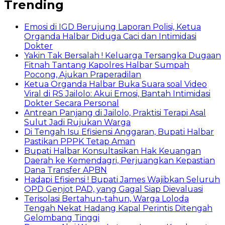
Trending
Emosi di IGD Berujung Laporan Polisi, Ketua
Organda Halbar Diduga Caci dan Intimidasi
Dokter
Yakin Tak Bersalah ! Keluarga Tersangka Dugaan
Fitnah Tantang Kapolres Halbar Sumpah
Pocong, Ajukan Praperadilan
Ketua Organda Halbar Buka Suara soal Video
Viral di RS Jailolo: Akui Emosi, Bantah Intimidasi
Dokter Secara Personal
Antrean Panjang di Jailolo, Praktisi Terapi Asal
Sulut Jadi Rujukan Warga
Di Tengah Isu Efisiensi Anggaran, Bupati Halbar
Pastikan PPPK Tetap Aman
Bupati Halbar Konsultasikan Hak Keuangan
Daerah ke Kemendagri, Perjuangkan Kepastian
Dana Transfer APBN
Hadapi Efisiensi ! Bupati James Wajibkan Seluruh
OPD Genjot PAD, yang Gagal Siap Dievaluasi
Terisolasi Bertahun-tahun, Warga Loloda
Tengah Nekat Hadang Kapal Perintis Ditengah
Gelombang Tinggi