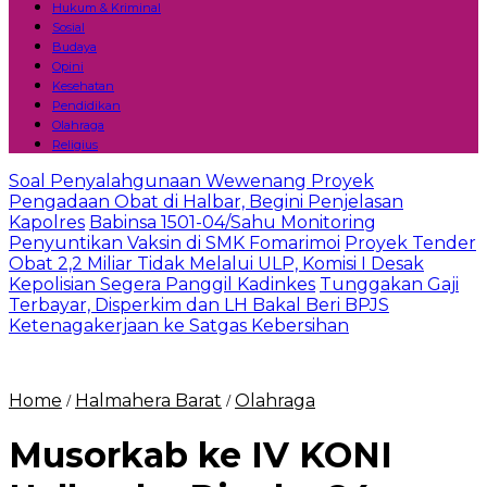
Hukum & Kriminal
Sosial
Budaya
Opini
Kesehatan
Pendidikan
Olahraga
Religius
Soal Penyalahgunaan Wewenang Proyek
Pengadaan Obat di Halbar, Begini Penjelasan
Kapolres
Babinsa 1501-04/Sahu Monitoring
Penyuntikan Vaksin di SMK Fomarimoi
Proyek Tender
Obat 2,2 Miliar Tidak Melalui ULP, Komisi I Desak
Kepolisian Segera Panggil Kadinkes
Tunggakan Gaji
Terbayar, Disperkim dan LH Bakal Beri BPJS
Ketenagakerjaan ke Satgas Kebersihan
Home
Halmahera Barat
Olahraga
/
/
Musorkab ke IV KONI