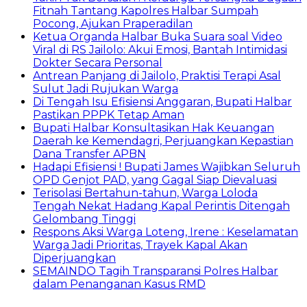
Fitnah Tantang Kapolres Halbar Sumpah
Pocong, Ajukan Praperadilan
Ketua Organda Halbar Buka Suara soal Video
Viral di RS Jailolo: Akui Emosi, Bantah Intimidasi
Dokter Secara Personal
Antrean Panjang di Jailolo, Praktisi Terapi Asal
Sulut Jadi Rujukan Warga
Di Tengah Isu Efisiensi Anggaran, Bupati Halbar
Pastikan PPPK Tetap Aman
Bupati Halbar Konsultasikan Hak Keuangan
Daerah ke Kemendagri, Perjuangkan Kepastian
Dana Transfer APBN
Hadapi Efisiensi ! Bupati James Wajibkan Seluruh
OPD Genjot PAD, yang Gagal Siap Dievaluasi
Terisolasi Bertahun-tahun, Warga Loloda
Tengah Nekat Hadang Kapal Perintis Ditengah
Gelombang Tinggi
Respons Aksi Warga Loteng, Irene : Keselamatan
Warga Jadi Prioritas, Trayek Kapal Akan
Diperjuangkan
SEMAINDO Tagih Transparansi Polres Halbar
dalam Penanganan Kasus RMD