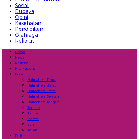
Sosial
Budaya
Opini
Kesehatan
Pendidikan
Olahraga
Religius
Home
News
Nasional
Internasional
Daerah
Halmahera Timur
Halmahera Barat
Halmahera Utara
Halmahera Selatan
Halmahera Tengah
Ternate
Tidore
Morotai
Sula
Taliabu
Politik