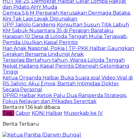
HUT ke-25, Demokrat Halbar Gelar Lomba Rakyat
dan Pidato AHY Muda
Gempa 5,6 M Perparah Kerusakan Dermaga Bataka,
Kini Tak Lagi Layak Digunakan
UPP Jailolo Gandeng Konsultan Susun Titik Labuh
KM Sabuk Nusantara 35 di Perairan Barataku
Harapan 10 Desa di Loloda Tengah Mulai Terjawab,
Pemda Usulkan Kapal Perintis
Hari Anak Nasional, Pokja I TP-PKK Halbar Gaungkan
Gerakan Bersama Lindungi Anak
Terisolasi Bertahun-tahun, Warga Loloda Tengah
Nekat Hadang Kapal Perintis Ditengah Gelombang
Tinggi
Ketua Organda Halbar Buka Suara soal Video Viral di
RS Jailolo: Akui Emosi, Bantah Intimidasi Dokter
Secara Personal
DPRD Halbar Ketok Palu Dua Ranperda Strategis,
Fokus Nelayan dan Pilkades Serentak
Berita ini 136 kali dibaca
Tag :
Cabor
KONI Halbar
Musorkab ke IV
Berita Terbaru