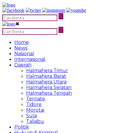
✖
Home
News
Nasional
Internasional
Daerah
Halmahera Timur
Halmahera Barat
Halmahera Utara
Halmahera Selatan
Halmahera Tengah
Ternate
Tidore
Morotai
Sula
Taliabu
Politik
Hukum & Kriminal