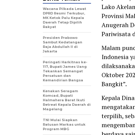
Lako Akelam
Wacana Pilkada Lewat
DPRD Resmi Terkubur,
Provinsi M
MK Ketok Palu Kepala
Daerah Tetap Dipilih
Anugerah De
Rakyat
Pariwisata 
Presiden Prabowo
Sambut Kedatangan
Malam punc
Raja Abdullah II di
Jakarta
Indonesia y
Peringati Harkitnas ke-
dilaksanaka
117, Bupati James Uang
Tekankan Semangat
Oktober 202
Persatuan dan
Kemandirian Bangsa
Bangkit”.
Kenakan Seragam
Komcad, Bupati
Kepala Dina
Halmahera Barat Ikuti
Retreat Kepala Daerah di
mengatakan 
Magelang
terpilih, s
TNI Mulai Siapkan
mengembang
Ratusan Markas untuk
Program MBG
berdaya sain