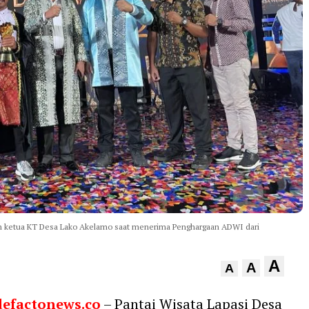
dan ketua KT Desa Lako Akelamo saat menerima Penghargaan ADWI dari
A
A
A
defactonews.co
– Pantai Wisata Lapasi Desa