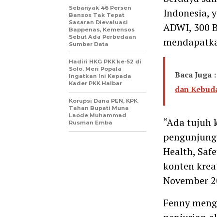
Sebanyak 46 Persen
Indonesia, 
Bansos Tak Tepat
Sasaran Dievaluasi
ADWI, 300 B
Bappenas, Kemensos
Sebut Ada Perbedaan
mendapatkan
Sumber Data
Hadiri HKG PKK ke-52 di
Solo, Meri Popala
Baca Juga :
Ingatkan Ini Kepada
Kader PKK Halbar
dan Kebud
Korupsi Dana PEN, KPK
Tahan Bupati Muna
Laode Muhammad
“Ada tujuh k
Rusman Emba
pengunjung, 
Health, Safe
konten krea
November 2
Fenny menga