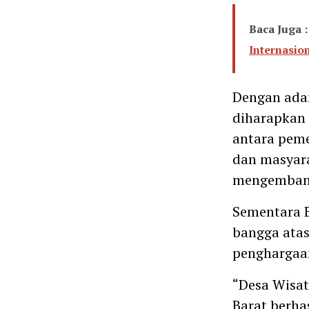
Baca Juga :
Internasio
Dengan ada
diharapkan
antara peme
dan masyara
mengembang
Sementara 
bangga atas
penghargaan
“Desa Wisa
Barat berha