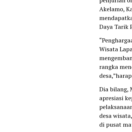
penjurian o
Akelamo, Ka
mendapatkan
Daya Tarik 
“Penghargaa
Wisata Lapa
mengembang
rangka men
desa,”harap
Dia bilang,
apresiasi k
pelaksanaan
desa wisata
di pusat ma