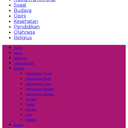
Sosial
Budaya
Opini
Kesehatan
Pendidikan
Olahraga
Religius
Home
News
Nasional
Internasional
Daerah
Halmahera Timur
Halmahera Barat
Halmahera Utara
Halmahera Selatan
Halmahera Tengah
Ternate
Tidore
Morotai
Sula
Taliabu
Politik