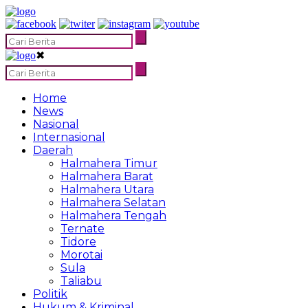
✖
Home
News
Nasional
Internasional
Daerah
Halmahera Timur
Halmahera Barat
Halmahera Utara
Halmahera Selatan
Halmahera Tengah
Ternate
Tidore
Morotai
Sula
Taliabu
Politik
Hukum & Kriminal