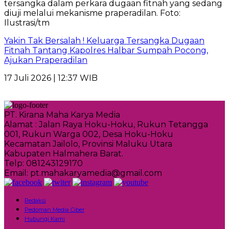
Yakin Tak Bersalah ! Keluarga Tersangka Dugaan
Fitnah Tantang Kapolres Halbar Sumpah Pocong,
Ajukan Praperadilan
17 Juli 2026 | 12:37 WIB
PT. Kirana Maha Karya Media
Alamat : Jalan Raya Hoku-Hoku, Rukun Tetangga
001, Rukun Warga 002, Desa Hoku-Hoku
Kecamatan Jailolo, Provinsi Maluku Utara
Kabupaten Halmahera Barat.
Telp: 081243129170
Email: pt.mahakaryamedia@gmail.com
Redaksi
Pedoman Media Ciber
Hubungi Kami