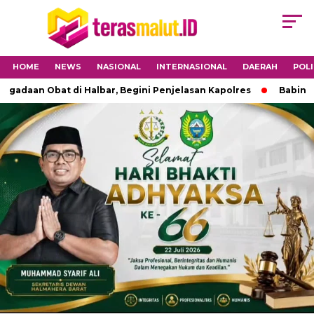
HOME
NEWS
NASIONAL
INTERNASIONAL
DAERAH
POLI
Obat di Halbar, Begini Penjelasan Kapolres
Babinsa 1501-0