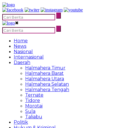
✖
Home
News
Nasional
Internasional
Daerah
Halmahera Timur
Halmahera Barat
Halmahera Utara
Halmahera Selatan
Halmahera Tengah
Ternate
Tidore
Morotai
Sula
Taliabu
Politik
Hukum & Kriminal