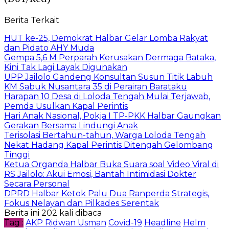
Berita Terkait
HUT ke-25, Demokrat Halbar Gelar Lomba Rakyat
dan Pidato AHY Muda
Gempa 5,6 M Perparah Kerusakan Dermaga Bataka,
Kini Tak Lagi Layak Digunakan
UPP Jailolo Gandeng Konsultan Susun Titik Labuh
KM Sabuk Nusantara 35 di Perairan Barataku
Harapan 10 Desa di Loloda Tengah Mulai Terjawab,
Pemda Usulkan Kapal Perintis
Hari Anak Nasional, Pokja I TP-PKK Halbar Gaungkan
Gerakan Bersama Lindungi Anak
Terisolasi Bertahun-tahun, Warga Loloda Tengah
Nekat Hadang Kapal Perintis Ditengah Gelombang
Tinggi
Ketua Organda Halbar Buka Suara soal Video Viral di
RS Jailolo: Akui Emosi, Bantah Intimidasi Dokter
Secara Personal
DPRD Halbar Ketok Palu Dua Ranperda Strategis,
Fokus Nelayan dan Pilkades Serentak
Berita ini 202 kali dibaca
Tag :
AKP Ridwan Usman
Covid-19
Headline
Helm