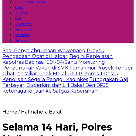
Hukum & Kriminal
Sosial
Budaya
Opini
Kesehatan
Pendidikan
Olahraga
Religius
Soal Penyalahgunaan Wewenang Proyek
Pengadaan Obat di Halbar, Begini Penjelasan
Kapolres
Babinsa 1501-04/Sahu Monitoring
Penyuntikan Vaksin di SMK Fomarimoi
Proyek Tender
Obat 2,2 Miliar Tidak Melalui ULP, Komisi I Desak
Kepolisian Segera Panggil Kadinkes
Tunggakan Gaji
Terbayar, Disperkim dan LH Bakal Beri BPJS
Ketenagakerjaan ke Satgas Kebersihan
Home
Halmahera Barat
/
Selama 14 Hari, Polres