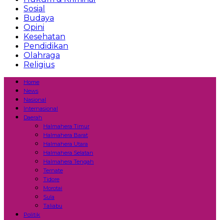
Sosial
Budaya
Opini
Kesehatan
Pendidikan
Olahraga
Religius
Home
News
Nasional
Internasional
Daerah
Halmahera Timur
Halmahera Barat
Halmahera Utara
Halmahera Selatan
Halmahera Tengah
Ternate
Tidore
Morotai
Sula
Taliabu
Politik