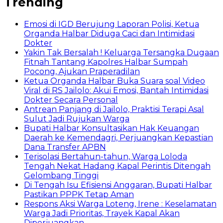
Trending
Emosi di IGD Berujung Laporan Polisi, Ketua
Organda Halbar Diduga Caci dan Intimidasi
Dokter
Yakin Tak Bersalah ! Keluarga Tersangka Dugaan
Fitnah Tantang Kapolres Halbar Sumpah
Pocong, Ajukan Praperadilan
Ketua Organda Halbar Buka Suara soal Video
Viral di RS Jailolo: Akui Emosi, Bantah Intimidasi
Dokter Secara Personal
Antrean Panjang di Jailolo, Praktisi Terapi Asal
Sulut Jadi Rujukan Warga
Bupati Halbar Konsultasikan Hak Keuangan
Daerah ke Kemendagri, Perjuangkan Kepastian
Dana Transfer APBN
Terisolasi Bertahun-tahun, Warga Loloda
Tengah Nekat Hadang Kapal Perintis Ditengah
Gelombang Tinggi
Di Tengah Isu Efisiensi Anggaran, Bupati Halbar
Pastikan PPPK Tetap Aman
Respons Aksi Warga Loteng, Irene : Keselamatan
Warga Jadi Prioritas, Trayek Kapal Akan
Diperjuangkan