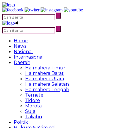
✖
Home
News
Nasional
Internasional
Daerah
Halmahera Timur
Halmahera Barat
Halmahera Utara
Halmahera Selatan
Halmahera Tengah
Ternate
Tidore
Morotai
Sula
Taliabu
Politik
Hukum & Kriminal