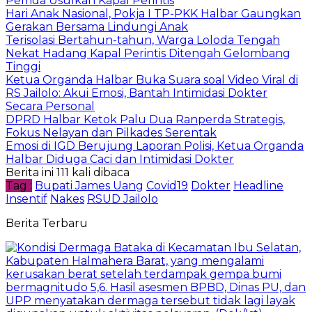
Pemda Usulkan Kapal Perintis
Hari Anak Nasional, Pokja I TP-PKK Halbar Gaungkan
Gerakan Bersama Lindungi Anak
Terisolasi Bertahun-tahun, Warga Loloda Tengah
Nekat Hadang Kapal Perintis Ditengah Gelombang
Tinggi
Ketua Organda Halbar Buka Suara soal Video Viral di
RS Jailolo: Akui Emosi, Bantah Intimidasi Dokter
Secara Personal
DPRD Halbar Ketok Palu Dua Ranperda Strategis,
Fokus Nelayan dan Pilkades Serentak
Emosi di IGD Berujung Laporan Polisi, Ketua Organda
Halbar Diduga Caci dan Intimidasi Dokter
Berita ini 111 kali dibaca
Tag :
Bupati James Uang
Covid19
Dokter
Headline
Insentif
Nakes
RSUD Jailolo
Berita Terbaru