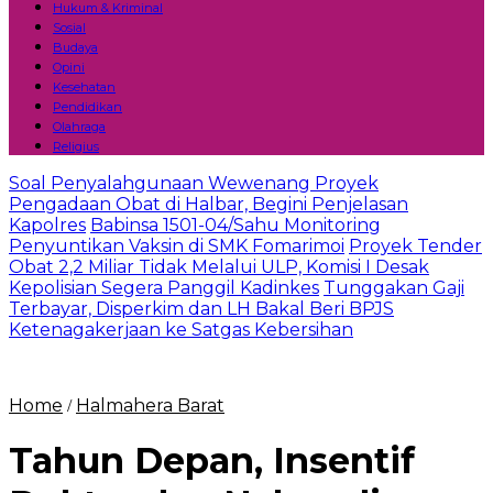
Hukum & Kriminal
Sosial
Budaya
Opini
Kesehatan
Pendidikan
Olahraga
Religius
Soal Penyalahgunaan Wewenang Proyek
Pengadaan Obat di Halbar, Begini Penjelasan
Kapolres
Babinsa 1501-04/Sahu Monitoring
Penyuntikan Vaksin di SMK Fomarimoi
Proyek Tender
Obat 2,2 Miliar Tidak Melalui ULP, Komisi I Desak
Kepolisian Segera Panggil Kadinkes
Tunggakan Gaji
Terbayar, Disperkim dan LH Bakal Beri BPJS
Ketenagakerjaan ke Satgas Kebersihan
Home
Halmahera Barat
/
Tahun Depan, Insentif