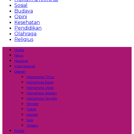
Sosial
Budaya
Opini
Kesehatan
Pendidikan
Olahraga
Religius
Home
News
Nasional
Internasional
Daerah
Halmahera Timur
Halmahera Barat
Halmahera Utara
Halmahera Selatan
Halmahera Tengah
Ternate
Tidore
Morotai
Sula
Taliabu
Politik