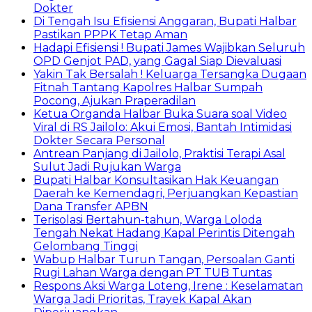
Dokter
Di Tengah Isu Efisiensi Anggaran, Bupati Halbar
Pastikan PPPK Tetap Aman
Hadapi Efisiensi ! Bupati James Wajibkan Seluruh
OPD Genjot PAD, yang Gagal Siap Dievaluasi
Yakin Tak Bersalah ! Keluarga Tersangka Dugaan
Fitnah Tantang Kapolres Halbar Sumpah
Pocong, Ajukan Praperadilan
Ketua Organda Halbar Buka Suara soal Video
Viral di RS Jailolo: Akui Emosi, Bantah Intimidasi
Dokter Secara Personal
Antrean Panjang di Jailolo, Praktisi Terapi Asal
Sulut Jadi Rujukan Warga
Bupati Halbar Konsultasikan Hak Keuangan
Daerah ke Kemendagri, Perjuangkan Kepastian
Dana Transfer APBN
Terisolasi Bertahun-tahun, Warga Loloda
Tengah Nekat Hadang Kapal Perintis Ditengah
Gelombang Tinggi
Wabup Halbar Turun Tangan, Persoalan Ganti
Rugi Lahan Warga dengan PT TUB Tuntas
Respons Aksi Warga Loteng, Irene : Keselamatan
Warga Jadi Prioritas, Trayek Kapal Akan