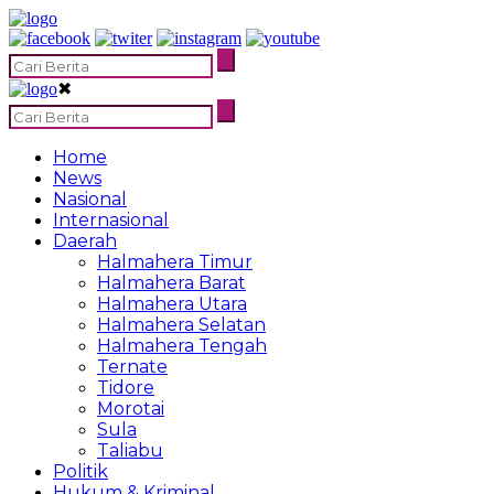
✖
Home
News
Nasional
Internasional
Daerah
Halmahera Timur
Halmahera Barat
Halmahera Utara
Halmahera Selatan
Halmahera Tengah
Ternate
Tidore
Morotai
Sula
Taliabu
Politik
Hukum & Kriminal