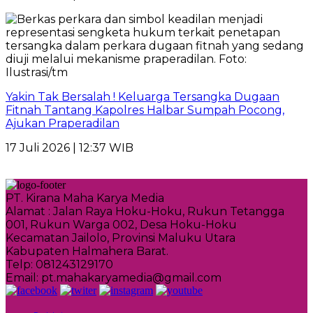
Yakin Tak Bersalah ! Keluarga Tersangka Dugaan
Fitnah Tantang Kapolres Halbar Sumpah Pocong,
Ajukan Praperadilan
17 Juli 2026 | 12:37 WIB
PT. Kirana Maha Karya Media
Alamat : Jalan Raya Hoku-Hoku, Rukun Tetangga
001, Rukun Warga 002, Desa Hoku-Hoku
Kecamatan Jailolo, Provinsi Maluku Utara
Kabupaten Halmahera Barat.
Telp: 081243129170
Email: pt.mahakaryamedia@gmail.com