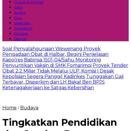
Hukum & Kriminal
Sosial
Budaya
Opini
Kesehatan
Pendidikan
Olahraga
Religius
Soal Penyalahgunaan Wewenang Proyek
Pengadaan Obat di Halbar, Begini Penjelasan
Kapolres
Babinsa 1501-04/Sahu Monitoring
Penyuntikan Vaksin di SMK Fomarimoi
Proyek Tender
Obat 2,2 Miliar Tidak Melalui ULP, Komisi I Desak
Kepolisian Segera Panggil Kadinkes
Tunggakan Gaji
Terbayar, Disperkim dan LH Bakal Beri BPJS
Ketenagakerjaan ke Satgas Kebersihan
Home
Budaya
/
Tingkatkan Pendidikan