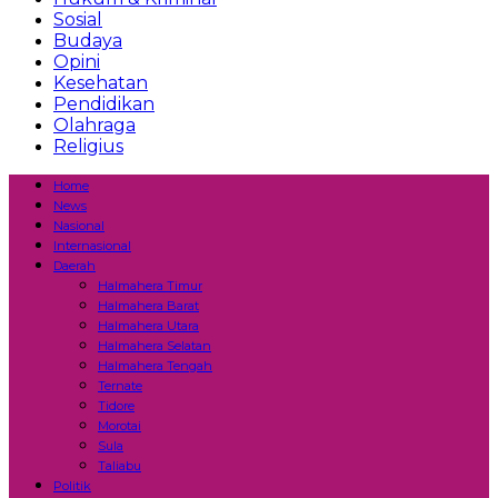
Sosial
Budaya
Opini
Kesehatan
Pendidikan
Olahraga
Religius
Home
News
Nasional
Internasional
Daerah
Halmahera Timur
Halmahera Barat
Halmahera Utara
Halmahera Selatan
Halmahera Tengah
Ternate
Tidore
Morotai
Sula
Taliabu
Politik