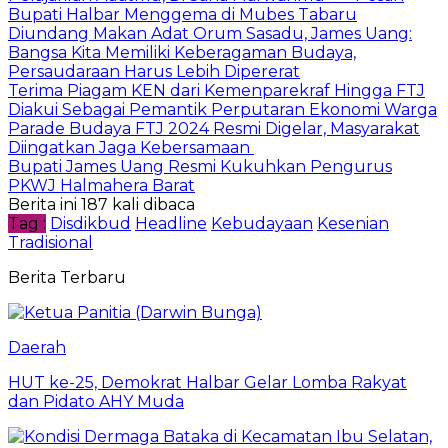
Bupati Halbar Menggema di Mubes Tabaru
Diundang Makan Adat Orum Sasadu, James Uang:
Bangsa Kita Memiliki Keberagaman Budaya,
Persaudaraan Harus Lebih Dipererat
Terima Piagam KEN dari Kemenparekraf Hingga FTJ
Diakui Sebagai Pemantik Perputaran Ekonomi Warga
Parade Budaya FTJ 2024 Resmi Digelar, Masyarakat
Diingatkan Jaga Kebersamaan
Bupati James Uang Resmi Kukuhkan Pengurus
PKWJ Halmahera Barat
Berita ini 187 kali dibaca
Tag :
Disdikbud
Headline
Kebudayaan
Kesenian
Tradisional
Berita Terbaru
Daerah
HUT ke-25, Demokrat Halbar Gelar Lomba Rakyat
dan Pidato AHY Muda