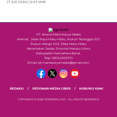
17 Juli 2026 | 12:37 WIB
PT. Kirana Maha Karya Media
Alamat : Jalan Raya Hoku-Hoku, Rukun Tetangga 001,
Rukun Warga 002, Desa Hoku-Hoku
Kecamatan Jailolo, Provinsi Maluku Utara
Kabupaten Halmahera Barat.
Telp: 081243129170
Email: pt.mahakaryamedia@gmail.com
REDAKSI
PEDOMAN MEDIA CIBER
HUBUNGI KAMI
COPYRIGHT © 2026 TERASMALUT.ID - ALL RIGHTS RESERVED