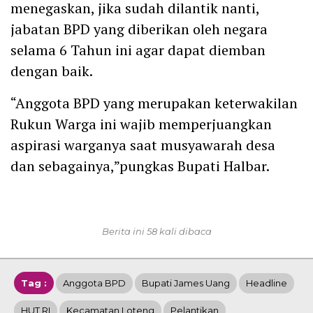
menegaskan, jika sudah dilantik nanti,
jabatan BPD yang diberikan oleh negara
selama 6 Tahun ini agar dapat diemban
dengan baik.
“Anggota BPD yang merupakan keterwakilan
Rukun Warga ini wajib memperjuangkan
aspirasi warganya saat musyawarah desa
dan sebagainya,”pungkas Bupati Halbar.
Berita ini 58 kali dibaca
Tag :
Anggota BPD
Bupati James Uang
Headline
HUT RI
Kecamatan Loteng
Pelantikan