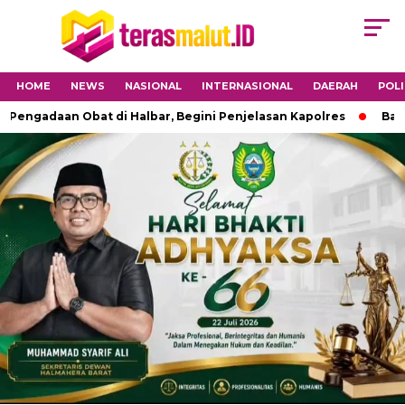
HOME
NEWS
NASIONAL
INTERNASIONAL
DAERAH
POLI
adaan Obat di Halbar, Begini Penjelasan Kapolres
Babinsa